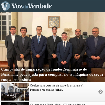
Campanha de angariação de fundos:Seminário de
Penafirme pede ajuda para comprar nova máquina de secar
roupa profissional
Conferência ‘Artesãs da paz e da esperança’:
Patriarca recorda às Filhas...
Celebração a 29 de julho: 167.º aniversário do