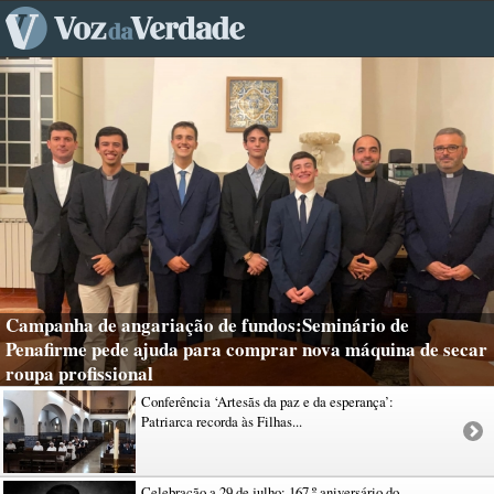
Campanha de angariação de fundos:Seminário de
Penafirme pede ajuda para comprar nova máquina de secar
roupa profissional
Conferência ‘Artesãs da paz e da esperança’:
Patriarca recorda às Filhas...
Celebração a 29 de julho: 167.º aniversário do