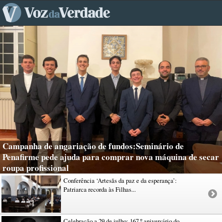
Campanha de angariação de fundos:Seminário de
Penafirme pede ajuda para comprar nova máquina de secar
roupa profissional
Conferência ‘Artesãs da paz e da esperança’:
Patriarca recorda às Filhas...
Celebração a 29 de julho: 167.º aniversário do