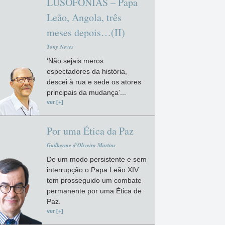
LUSOFONIAS – Papa
Leão, Angola, três
meses depois…(II)
Tony Neves
‘Não sejais meros
espectadores da história,
descei à rua e sede os atores
principais da mudança’...
ver [+]
Por uma Ética da Paz
Guilherme d'Oliveira Martins
De um modo persistente e sem
interrupção o Papa Leão XIV
tem prosseguido um combate
permanente por uma Ética de
Paz.
ver [+]