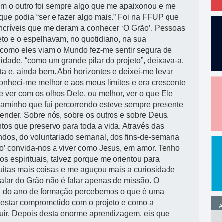
om o outro foi sempre algo que me apaixonou e me
que podia “ser e fazer algo mais.” Foi na FFUP que
incríveis que me deram a conhecer ‘O Grão’. Pessoas
jeto e o espelhavam, no quotidiano, na sua
a como eles viam o Mundo fez-me sentir segura de
idade, “como um grande pilar do projeto”, deixava-a,
rta e, ainda bem. Abri horizontes e deixei-me levar
 conheci-me melhor e aos meus limites e era crescente
e ver com os olhos Dele, ou melhor, ver o que Ele
 caminho que fui percorrendo esteve sempre presente
ender. Sobre nós, sobre os outros e sobre Deus.
ntos que preservo para toda a vida. Através das
ndos, do voluntariado semanal, dos fins-de-semana
rão’ convida-nos a viver como Jesus, em amor. Tenho
s espirituais, talvez porque me orientou para
uitas mais coisas e me aguçou mais a curiosidade
alar do Grão não é falar apenas de missão. O
inal do ano de formação percebemos o que é uma
é estar comprometido com o projeto e como a
A
guir. Depois desta enorme aprendizagem, eis que