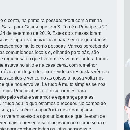
 e conta, na primeira pessoa: “Parti com a minha
a Sara, para Guadalupe, em S. Tomé e Príncipe, a 27
 24 de setembro de 2019. Estes dois meses foram
soas e lugares que vão ficar para sempre guardados
 crescemos muito como pessoas. Vamos percebendo
as comunidades locais e, olhando para trás, são
z e orgulhosa do que fizemos e vivemos juntos.
Todos
 estava no sítio e na casa certa, com a melhor
em dúvida um lugar de amor. Onde as respostas vêm ao
os atentos e ver como as coisas à nossa volta nos
de que nos envolve. Lá tudo é muito simples se nos
garmos. Poucos dias foram suficientes para
o pelo estar e ser amor e esperança para as
ir tudo aquilo que estamos a receber. No campo de
cais, para além da aparência despreocupada.
o tiveram acesso a oportunidades e que tiveram de
 viver mais o presente sem pensar muito como seria o
ante para combater todas as lutas passadas e