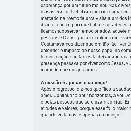
esperança por um futuro melhor. Nas diversa
idosos era incrível observar como agradec
marcado na memória uma visita a um dos ido
dividiu o único pão que tinha e agradeceu
ficamos a observar, emocionados, aquele m
pessoas é Deus, que as mantém com esperanç
Costumávamos dizer que era tão fácil ver De
entender o impacto do nosso papel na comun
termos noção que íamos lá deixar apenas
presença passava por viver como Jesus, vi
maior do que nós julgamos”.
A missão é apenas o começo!
Após o regresso, diz-nos que “
fica a sauda
amor. Continuar a abrir horizontes, a ver D
e pelas pessoas que se cruzam comigo. Ent
atitudes e valores, porque esse foi o maio
quando voltamos, é apenas o começo.”