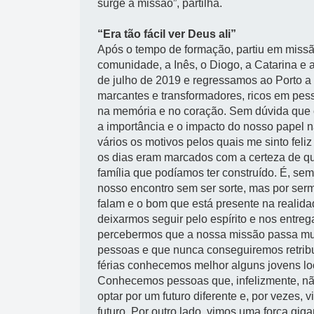
surge a missão”, partilha.
“E
ra tão fácil ver Deus ali
”
Após o tempo de formação, partiu em missão
comunidade, a Inês, o Diogo, a Catarina e 
de julho de 2019 e regressamos ao Porto a
marcantes e transformadores, ricos em pes
na memória e no coração. Sem dúvida que
a importância e o impacto do nosso papel n
vários os motivos pelos quais me sinto feli
os dias eram marcados com a certeza de que
família que podíamos ter construído. É, s
nosso encontro sem ser sorte, mas por serm
falam e o bom que está presente na realida
deixarmos seguir pelo espírito e nos entre
percebermos que a nossa missão passa muit
pessoas e que nunca conseguiremos retribu
férias conhecemos melhor alguns jovens lo
Conhecemos pessoas que, infelizmente, nã
optar por um futuro diferente e, por vezes,
futuro. Por outro lado, vimos uma força gig