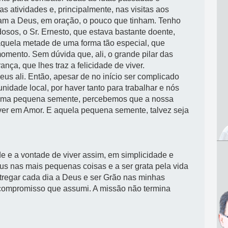
s atividades e, principalmente, nas visitas aos
iam a Deus, em oração, o pouco que tinham. Tenho
sos, o Sr. Ernesto, que estava bastante doente,
 aquela metade de uma forma tão especial, que
omento. Sem dúvida que, ali, o grande pilar das
a, que lhes traz a felicidade de viver.
us ali. Então, apesar de no início ser complicado
idade local, por haver tanto para trabalhar e nós
 uma pequena semente, percebemos que a nossa
ver em Amor. E aquela pequena semente, talvez seja
de e a vontade de viver assim, em simplicidade e
eus nas mais pequenas coisas e a ser grata pela vida
regar cada dia a Deus e ser Grão nas minhas
r compromisso que assumi.
A
missão não termin
a