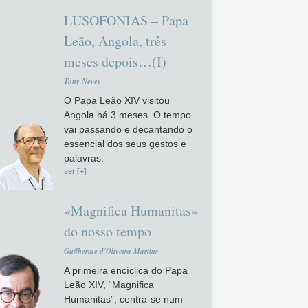
LUSOFONIAS – Papa
Leão, Angola, três
meses depois…(I)
Tony Neves
O Papa Leão XIV visitou
Angola há 3 meses. O tempo
vai passando e decantando o
essencial dos seus gestos e
palavras.
ver [+]
«Magnifica Humanitas»
do nosso tempo
Guilherme d'Oliveira Martins
A primeira encíclica do Papa
Leão XIV, “Magnifica
Humanitas”, centra-se num