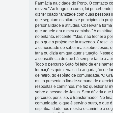
Farmácia na cidade do Porto. O contacto c
moveu.” Ao longo do curso, foi percebendo 
diz ter criado “amizade com duas pessoas 
que seguiam os pilares e princípios do pro
personalidade e atitudes. Observar a form
que aquele era o meu caminho.” A espiritual
no entanto, reticente. “Mas, não fechei a po
pelo que o projeto me ia trazendo. Cresci,
a curiosidade de saber mais sobre Jesus, d
faria ou dizia em qualquer situação. Neste
a consciência de que há sempre tanto a apr
Todo o percurso Grão foi feito de ensiname
formações quinzenais, da angariação de fu
de retiro, do espírito de comunidade, ‘O G
muito presente o fim-de-semana de exercício
respostas e caminhos, me fez questionar m
sobre a pessoa de Jesus. Sem dúvida que f
percurso, por si só, é transformador. No f
comunidade, o que é servir o outro, o que 
espiritualidade nos mostra o caminho a se