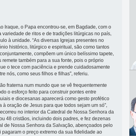
s ao Iraque, o Papa encontrou-se, em Bagdade, com o
variedade de ritos e de tradições litúrgicas no país,
lo à unidade. “As diversas Igrejas presentes no
io histórico, litúrgico e espiritual, são como tantos
s conjuntamente, compõem um único belíssimo tapete,
s remete também para a sua fonte, pois o próprio
, que o tece com paciência e prende cuidadosamente
nós, como seus filhos e filhas”, referiu.
ião fraterna num mundo que se vê frequentemente
do o esforço feito para construir pontes entre
quiais e diocesanas aparecerá como gesto profético
a à oração de Jesus para que todos sejam um só”,
ecorreu no interior da Catedral de Nossa Senhora da
 48 cristãos, incluindo dois padres, e fez dezenas
dral de Nossa Senhora da Salvação, abençoados pelo
 pagaram o preço extremo da sua fidelidade ao