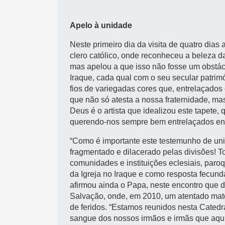
Apelo à unidade
Neste primeiro dia da visita de quatro dia
clero católico, onde reconheceu a beleza da 
mas apelou a que isso não fosse um obstácu
Iraque, cada qual com o seu secular patrimón
fios de variegadas cores que, entrelaçado
que não só atesta a nossa fraternidade, ma
Deus é o artista que idealizou este tapete
querendo-nos sempre bem entrelaçados entre 
“Como é importante este testemunho de un
fragmentado e dilacerado pelas divisões! To
comunidades e instituições eclesiais, paro
da Igreja no Iraque e como resposta fecund
afirmou ainda o Papa, neste encontro que d
Salvação, onde, em 2010, um atentado matou
de feridos. “Estamos reunidos nesta Cate
sangue dos nossos irmãos e irmãs que aqui