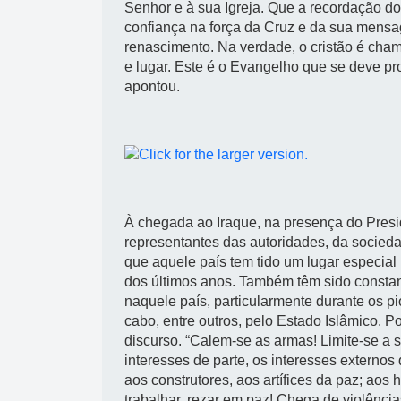
Senhor e à sua Igreja. Que a recordação do 
confiança na força da Cruz e da sua mensag
renascimento. Na verdade, o cristão é cha
e lugar. Este é o Evangelho que se deve p
apontou.
À chegada ao Iraque, na presença do Presi
representantes das autoridades, da socieda
que aquele país tem tido um lugar especia
dos últimos anos. Também têm sido consta
naquele país, particularmente durante os p
cabo, entre outros, pelo Estado Islâmico. Po
discurso. “Calem-se as armas! Limite-se a 
interesses de parte, os interesses externo
aos construtores, aos artífices da paz; aos
trabalhar, rezar em paz! Chega de violências