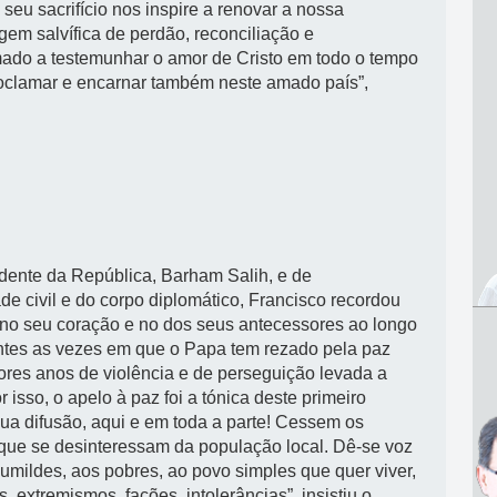
seu sacrifício nos inspire a renovar a nossa
em salvífica de perdão, reconciliação e
mado a testemunhar o amor de Cristo em todo o tempo
roclamar e encarnar também neste amado país”,
dente da República, Barham Salih, e de
de civil e do corpo diplomático, Francisco recordou
l no seu coração e no dos seus antecessores ao longo
ntes as vezes em que o Papa tem rezado pela paz
iores anos de violência e de perseguição levada a
r isso, o apelo à paz foi a tónica deste primeiro
sua difusão, aqui e em toda a parte! Cessem os
s que se desinteressam da população local. Dê-se voz
 humildes, aos pobres, ao povo simples que quer viver,
, extremismos, fações, intolerâncias”, insistiu o