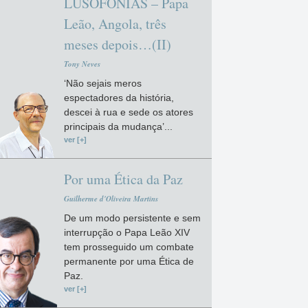
LUSOFONIAS – Papa
Leão, Angola, três
meses depois…(II)
Tony Neves
‘Não sejais meros
espectadores da história,
descei à rua e sede os atores
principais da mudança’...
ver [+]
Por uma Ética da Paz
Guilherme d'Oliveira Martins
De um modo persistente e sem
interrupção o Papa Leão XIV
tem prosseguido um combate
permanente por uma Ética de
Paz.
ver [+]