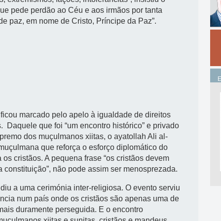
ue pede perdão ao Céu e aos irmãos por tanta
de paz, em nome de Cristo, Príncipe da Paz”.
 ficou marcado pelo apelo à igualdade de direitos
.
Daquele que foi “um encontro histórico” e privado
upremo dos muçulmanos xiitas, o ayatollah Ali al-
 muçulmana que reforça o esforço diplomático do
a os cristãos. A pequena frase “os cristãos devem
 da constituição”, não pode assim ser menosprezada.
diu a uma cerimónia inter-religiosa. O evento serviu
ência num país onde os cristãos são apenas uma de
 mais duramente perseguida. E o encontro
uçulmanos xiitas e sunitas, cristãos e mandeus,