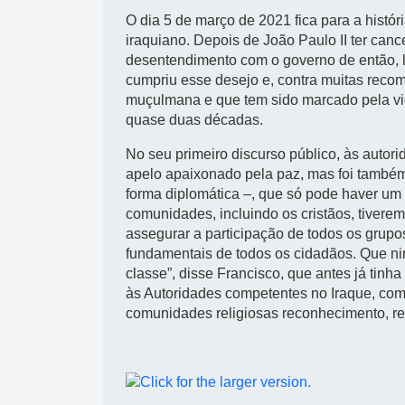
O dia 5 de março de 2021 fica para a histó
iraquiano. Depois de João Paulo II ter can
desentendimento com o governo de então, 
cumpriu esse desejo e, contra muitas recom
muçulmana e que tem sido marcado pela viol
quase duas décadas.
No seu primeiro discurso público, às autorid
apelo apaixonado pela paz, mas foi também
forma diplomática –, que só pode haver um f
comunidades, incluindo os cristãos, tivere
assegurar a participação de todos os grupos p
fundamentais de todos os cidadãos. Que n
classe”, disse Francisco, que antes já tin
às Autoridades competentes no Iraque, com
comunidades religiosas reconhecimento, resp