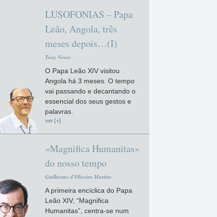
LUSOFONIAS – Papa
Leão, Angola, três
meses depois…(I)
Tony Neves
O Papa Leão XIV visitou
Angola há 3 meses. O tempo
vai passando e decantando o
essencial dos seus gestos e
palavras.
ver [+]
«Magnifica Humanitas»
do nosso tempo
Guilherme d'Oliveira Martins
A primeira encíclica do Papa
Leão XIV, “Magnifica
Humanitas”, centra-se num