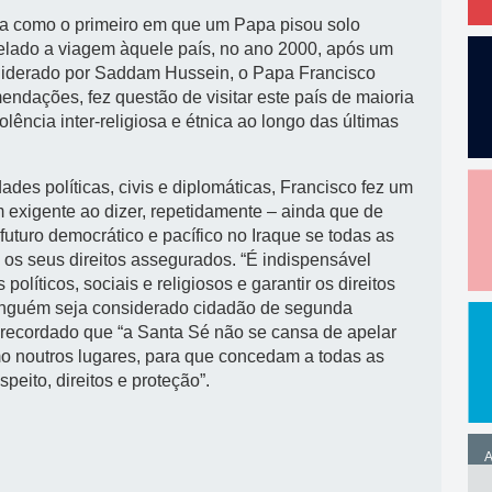
ria como o primeiro em que um Papa pisou solo
celado a viagem àquele país, no ano 2000, após um
liderado por Saddam Hussein, o Papa Francisco
endações, fez questão de visitar este país de maioria
ência inter-religiosa e étnica ao longo das últimas
ades políticas, civis e diplomáticas, Francisco fez um
 exigente ao dizer, repetidamente – ainda que de
uturo democrático e pacífico no Iraque se todas as
m os seus direitos assegurados. “É indispensável
olíticos, sociais e religiosos e garantir os direitos
inguém seja considerado cidadão de segunda
ha recordado que “a Santa Sé não se cansa de apelar
o noutros lugares, para que concedam a todas as
eito, direitos e proteção”.
A