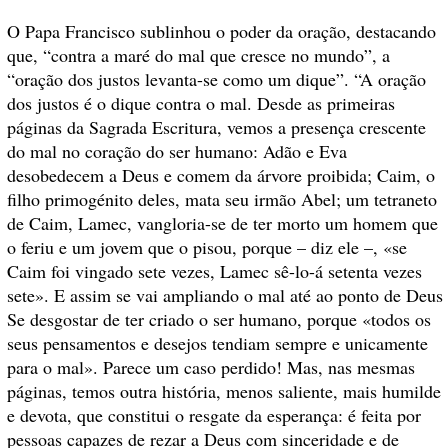
O Papa Francisco sublinhou o poder da oração, destacando
que, “contra a maré do mal que cresce no mundo”, a
“oração dos justos levanta-se como um dique”. “A oração
dos justos é o dique contra o mal. Desde as primeiras
páginas da Sagrada Escritura, vemos a presença crescente
do mal no coração do ser humano: Adão e Eva
desobedecem a Deus e comem da árvore proibida; Caim, o
filho primogénito deles, mata seu irmão Abel; um tetraneto
de Caim, Lamec, vangloria-se de ter morto um homem que
o feriu e um jovem que o pisou, porque – diz ele –, «se
Caim foi vingado sete vezes, Lamec sê-lo-á setenta vezes
sete». E assim se vai ampliando o mal até ao ponto de Deus
Se desgostar de ter criado o ser humano, porque «todos os
seus pensamentos e desejos tendiam sempre e unicamente
para o mal». Parece um caso perdido! Mas, nas mesmas
páginas, temos outra história, menos saliente, mais humilde
e devota, que constitui o resgate da esperança: é feita por
pessoas capazes de rezar a Deus com sinceridade e de