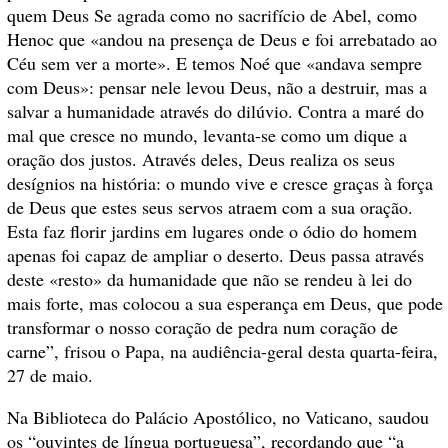
quem Deus Se agrada como no sacrifício de Abel, como
Henoc que «andou na presença de Deus e foi arrebatado ao
Céu sem ver a morte». E temos Noé que «andava sempre
com Deus»: pensar nele levou Deus, não a destruir, mas a
salvar a humanidade através do dilúvio. Contra a maré do
mal que cresce no mundo, levanta-se como um dique a
oração dos justos. Através deles, Deus realiza os seus
desígnios na história: o mundo vive e cresce graças à força
de Deus que estes seus servos atraem com a sua oração.
Esta faz florir jardins em lugares onde o ódio do homem
apenas foi capaz de ampliar o deserto. Deus passa através
deste «resto» da humanidade que não se rendeu à lei do
mais forte, mas colocou a sua esperança em Deus, que pode
transformar o nosso coração de pedra num coração de
carne”, frisou o Papa, na audiência-geral desta quarta-feira,
27 de maio.
Na Biblioteca do Palácio Apostólico, no Vaticano, saudou
os “ouvintes de língua portuguesa”, recordando que “a