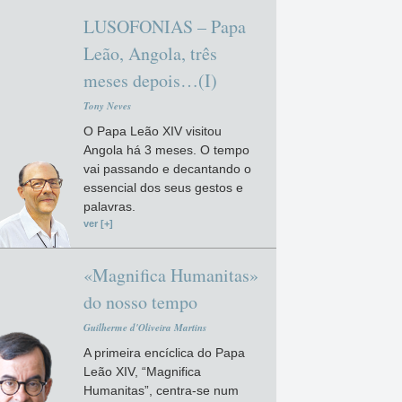
LUSOFONIAS – Papa
Leão, Angola, três
meses depois…(I)
Tony Neves
O Papa Leão XIV visitou
Angola há 3 meses. O tempo
vai passando e decantando o
essencial dos seus gestos e
palavras.
ver [+]
«Magnifica Humanitas»
do nosso tempo
Guilherme d'Oliveira Martins
A primeira encíclica do Papa
Leão XIV, “Magnifica
Humanitas”, centra-se num