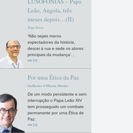
LUSOFONIAS – Papa
Leão, Angola, três
meses depois…(II)
Tony Neves
‘Não sejais meros
espectadores da história,
descei à rua e sede os atores
principais da mudança’...
ver [+]
Por uma Ética da Paz
Guilherme d'Oliveira Martins
De um modo persistente e sem
interrupção o Papa Leão XIV
tem prosseguido um combate
permanente por uma Ética de
Paz.
ver [+]