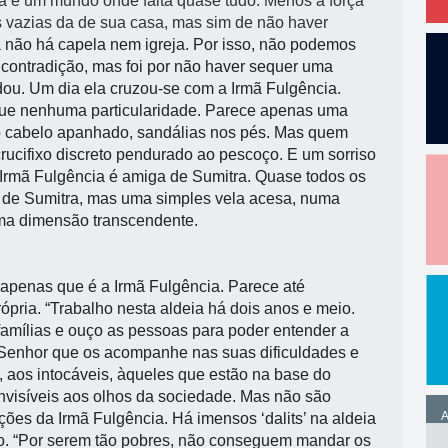
ia é um mundo onde falta quase tudo. Menos a força
as vazias da de sua casa, mas sim de não haver
 não há capela nem igreja. Por isso, não podemos
 contradição, mas foi por não haver sequer uma
dou. Um dia ela cruzou-se com a Irmã Fulgência.
ngue nenhuma particularidade. Parece apenas uma
 o cabelo apanhado, sandálias nos pés. Mas quem
rucifixo discreto pendurado ao pescoço. E um sorriso
 Irmã Fulgência é amiga de Sumitra. Quase todos os
a de Sumitra, mas uma simples vela acesa, numa
 uma dimensão transcendente.
apenas que é a Irmã Fulgência. Parece até
rópria. “Trabalho nesta aldeia há dois anos e meio.
 famílias e ouço as pessoas para poder entender a
 Senhor que os acompanhe nas suas dificuldades e
s’, aos intocáveis, àqueles que estão na base do
nvisíveis aos olhos da sociedade. Mas não são
A
ações da Irmã Fulgência. Há imensos ‘dalits’ na aldeia
o
. “Por serem tão pobres, não conseguem mandar os