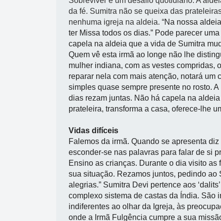
Sobreviver é um desafio quotidiano. A alde
da fé. Sumitra não se queixa das prateleir
nenhuma igreja na aldeia. “
Na nossa aldeia
ter Missa todos os dias.” Pode parecer uma
capela na aldeia que a vida de Sumitra mu
Quem vê esta irmã ao longe não lhe disti
mulher indiana, com as vestes compridas,
reparar nela com mais atenção, notará um c
simples quase sempre presente no rosto. A
dias rezam juntas. Não há capela na aldei
prateleira, transforma a casa, oferece-lhe
Vidas difíceis
Falemos da irmã. Quando se apresenta diz 
esconder-se nas palavras para falar de si p
Ensino as crianças. Durante o dia visito as
sua situação. Rezamos juntos, pedindo ao
alegrias.” Sumitra Devi pertence aos ‘dalit
complexo sistema de castas da Índia. São i
indiferentes ao olhar da Igreja, às preocup
onde a
Irmã Fulgência cumpre a sua missã