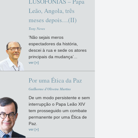
LUSOFONIAS – Papa
Leão, Angola, três
meses depois…(II)
Tony Neves
‘Não sejais meros
espectadores da história,
descei à rua e sede os atores
principais da mudança’...
ver [+]
Por uma Ética da Paz
Guilherme d'Oliveira Martins
De um modo persistente e sem
interrupção o Papa Leão XIV
tem prosseguido um combate
permanente por uma Ética de
Paz.
ver [+]