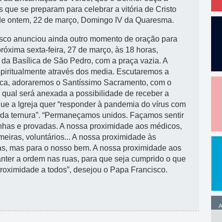
 que se preparam para celebrar a vitória de Cristo
 de ontem, 22 de março, Domingo IV da Quaresma.
isco anunciou ainda outro momento de oração para
óxima sexta-feira, 27 de março, às 18 horas,
 da Basílica de São Pedro,
com a praça vazia. A
espiritualmente através dos media. Escutaremos a
ica, adoraremos o Santíssimo Sacramento, com o
 qual será anexada a possibilidade de receber a
 que a Igreja quer “responder à pandemia do vírus com
 da ternura”. “Permaneçamos unidos. Façamos sentir
nhas e provadas. A nossa proximidade aos médicos,
meiras, voluntários... A nossa proximidade às
s, mas para o nosso bem. A nossa proximidade aos
nter a ordem nas ruas, para que seja cumprido o que
roximidade a todos”, desejou o Papa Francisco.
A