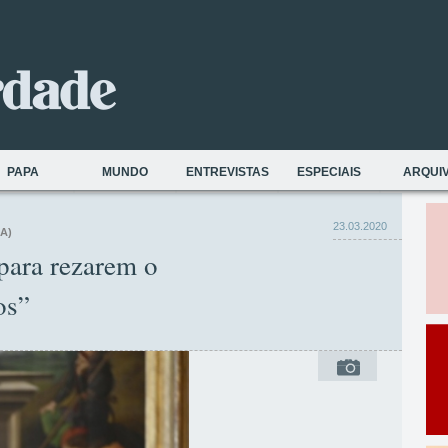
PAPA
MUNDO
ENTREVISTAS
ESPECIAIS
ARQUI
23.03.2020
OA)
para rezarem o
os”