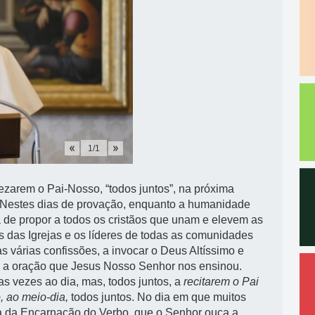
1
/
1
ezarem o Pai-Nosso, “todos juntos”, na próxima
. “Nestes dias de provação, enquanto a humanidade
de propor a todos os cristãos que unam e elevem as
 das Igrejas e os líderes de todas as comunidades
as várias confissões, a invocar o Deus Altíssimo e
 a oração que Jesus Nosso Senhor nos ensinou.
ias vezes ao dia, mas, todos juntos, a
recitarem o Pai
, ao meio-dia,
todos juntos. No dia em que muitos
a da Encarnação do Verbo, que o Senhor ouça a