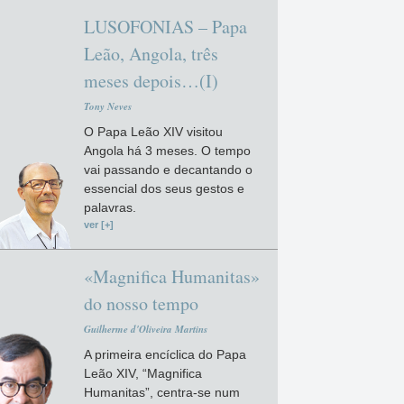
LUSOFONIAS – Papa
Leão, Angola, três
meses depois…(I)
Tony Neves
O Papa Leão XIV visitou
Angola há 3 meses. O tempo
vai passando e decantando o
essencial dos seus gestos e
palavras.
ver [+]
«Magnifica Humanitas»
do nosso tempo
Guilherme d'Oliveira Martins
A primeira encíclica do Papa
Leão XIV, “Magnifica
Humanitas”, centra-se num