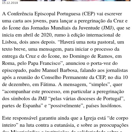
15.12.2019
A Conferência Episcopal Portuguesa (CEP) vai escrever
uma carta aos jovens, para lançar a peregrinação da Cruz e
do Ícone das Jornadas Mundiais da Juventude (JMJ), que se
inicia em abril de 2020, rumo à edição internacional de
Lisboa, dois anos depois. “Haverá uma nota pastoral, um
texto breve, uma mensagem, para iniciar o processo da
entrega da Cruz e do Ícone, no Domingo de Ramos, em
Roma, pelo Papa Francisco”, anunciou o porta-voz do
episcopado, padre Manuel Barbosa, falando aos jornalistas
após a reunião do Conselho Permanente da CEP, no dia 10
de dezembro, em Fátima. A mensagem, “simples”, quer
“acompanhar este processo, em particular a peregrinação
dos símbolos da JMJ “pelas várias dioceses de Portugal”,
partes de Espanha” e “possivelmente”, países lusófonos.
Este responsável garantiu ainda que a Igreja está “de corpo
inteiro” na luta contra a eutanásia, e sobre as preocupações
das Misericórdias e instituições de solidariedade sobre a