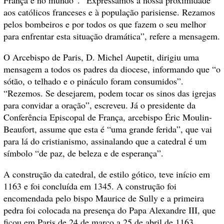
aos católicos franceses e à população parisiense. Rezamos
pelos bombeiros e por todos os que fazem o seu melhor
para enfrentar esta situação dramática”, refere a mensagem.
O Arcebispo de Paris, D. Michel Aupetit, dirigiu uma
mensagem a todos os padres da diocese, informando que “o
sótão, o telhado e o pináculo foram consumidos”.
“Rezemos. Se desejarem, podem tocar os sinos das igrejas
para convidar a oração”, escreveu. Já o presidente da
Conferência Episcopal de França, arcebispo Éric Moulin-
Beaufort, assume que esta é “uma grande ferida”, que vai
para lá do cristianismo, assinalando que a catedral é um
símbolo “de paz, de beleza e de esperança”.
A construção da catedral, de estilo gótico, teve início em
1163 e foi concluída em 1345. A construção foi
encomendada pelo bispo Maurice de Sully e a primeira
pedra foi colocada na presença do Papa Alexandre III, que
ficou em Paris de 24 de março a 25 de abril de 1163,