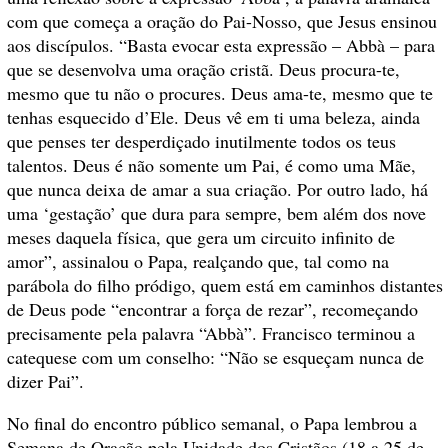
com que começa a oração do Pai-Nosso, que Jesus ensinou
aos discípulos. “Basta evocar esta expressão – Abbà – para
que se desenvolva uma oração cristã. Deus procura-te,
mesmo que tu não o procures. Deus ama-te, mesmo que te
tenhas esquecido d’Ele. Deus vê em ti uma beleza, ainda
que penses ter desperdiçado inutilmente todos os teus
talentos. Deus é não somente um Pai, é como uma Mãe,
que nunca deixa de amar a sua criação. Por outro lado, há
uma ‘gestação’ que dura para sempre, bem além dos nove
meses daquela física, que gera um circuito infinito de
amor”, assinalou o Papa, realçando que, tal como na
parábola do filho pródigo, quem está em caminhos distantes
de Deus pode “encontrar a força de rezar”, recomeçando
precisamente pela palavra “Abbà”. Francisco terminou a
catequese com um conselho: “Não se esqueçam nunca de
dizer Pai”.
No final do encontro público semanal, o Papa lembrou a
Semana de Oração pela Unidade dos Cristãos (18 a 25 de