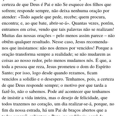
certeza de que Deus é Pai e não Se esquece dos filhos que
sofrem; responde sempre, não deixa nenhuma oração por
atender: «Todo aquele que pede, recebe; quem procura,
encontra; e, ao que bate, abrir-se-á». Quantas vezes, porém,
entramos em crise, vendo que tais palavras não se realizam!
Muitas das nossas orações – pelo menos assim parece – não
obtêm qualquer resultado. Nesse caso, Jesus recomenda-
nos que insistamos: não nos demos por vencidos! Porque a
oração transforma sempre a realidade; se não mudarem as
coisas ao nosso redor, pelo menos mudamos nós. É que, a
toda a pessoa que reza, Jesus prometeu o dom do Espírito
Santo; por isso, logo desde quando rezamos, ficam
vencidos a solidão e o desespero. Tenhamos, pois, a certeza
de que Deus responde sempre; o motivo por que tarda a
fazê-lo, não o sabemos. Pode até acontecer que tenhamos
de insistir a vida inteira, mas o desejo de felicidade, que
todos trazemos no coração, um dia realizar-se-á, porque, no
fim da nossa estrada, há um Pai de braços abertos que a
todos espera”, salientou o Papa, na audiência-geral de