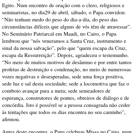
Egito. Num encontro de oração com o clero, religiosos e
seminaristas, no dia29 de abril, sábado, o Papa convidou:
“Não tenham medo do peso do dia-a-dia, do peso das
circunstâncias difíceis que alguns de vós têm de atravessar”.
No Seminário Patriarcal em Maadi, no Cairo, o Papa
lembrou que “nós veneramos a Santa Cruz, instrumento e
sinal da nossa salvação”, pelo que “quem escapa da Cruz,
escapa da Ressurreição”. Depois, agradeceu o testemunho.
“No meio de muitos motivos de desânimo e por entre tantos
profetas de destruição e condenação, no meio de numerosas
vozes negativas e desesperadas, sede uma força positiva,
sede luz e sal desta sociedade; sede a locomotiva que faz o
comboio avançar para a meta; sede semeadores de
esperança, construtores de pontes, obreiros de diálogo e de
concórdia. Isto é possível se a pessoa consagrada não ceder
às tentações que todos os dias encontra no seu caminho”,
afirmou.
Antes deste encontro, o Papa celebrou Missa no Cairo, num