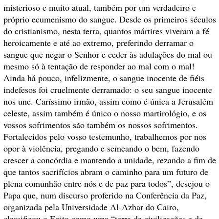
misterioso e muito atual, também por um verdadeiro e
próprio ecumenismo do sangue. Desde os primeiros séculos
do cristianismo, nesta terra, quantos mártires viveram a fé
heroicamente e até ao extremo, preferindo derramar o
sangue que negar o Senhor e ceder às adulações do mal ou
mesmo só à tentação de responder ao mal com o mal!
Ainda há pouco, infelizmente, o sangue inocente de fiéis
indefesos foi cruelmente derramado: o seu sangue inocente
nos une. Caríssimo irmão, assim como é única a Jerusalém
celeste, assim também é único o nosso martirológio, e os
vossos sofrimentos são também os nossos sofrimentos.
Fortalecidos pelo vosso testemunho, trabalhemos por nos
opor à violência, pregando e semeando o bem, fazendo
crescer a concórdia e mantendo a unidade, rezando a fim de
que tantos sacrifícios abram o caminho para um futuro de
plena comunhão entre nós e de paz para todos”, desejou o
Papa que, num discurso proferido na Conferência da Paz,
organizada pela Universidade Al-Azhar do Cairo,
classificou o Egito como uma “terra de civilizações e de