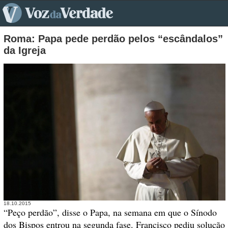
pt>
Roma: Papa pede perdão pelos “escândalos”
da Igreja
18.10.2015
“Peço perdão”, disse o Papa, na semana em que o Sínodo
dos Bispos entrou na segunda fase. Francisco pediu solução