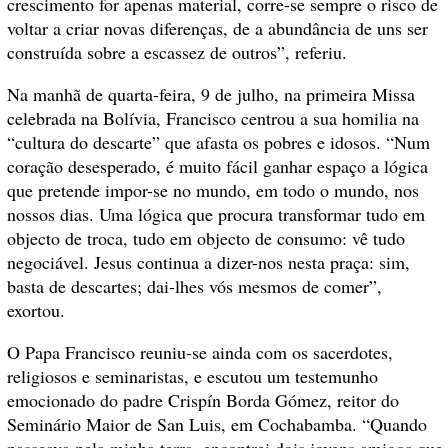
crescimento for apenas material, corre-se sempre o risco de
voltar a criar novas diferenças, de a abundância de uns ser
construída sobre a escassez de outros”, referiu.
Na manhã de quarta-feira, 9 de julho, na primeira Missa
celebrada na Bolívia, Francisco centrou a sua homilia na
“cultura do descarte” que afasta os pobres e idosos. “Num
coração desesperado, é muito fácil ganhar espaço a lógica
que pretende impor-se no mundo, em todo o mundo, nos
nossos dias. Uma lógica que procura transformar tudo em
objecto de troca, tudo em objecto de consumo: vê tudo
negociável. Jesus continua a dizer-nos nesta praça: sim,
basta de descartes; dai-lhes vós mesmos de comer”,
exortou.
O Papa Francisco reuniu-se ainda com os sacerdotes,
religiosos e seminaristas, e escutou um testemunho
emocionado do padre Crispín Borda Gómez, reitor do
Seminário Maior de San Luis, em Cochabamba. “Quando
passeava pela minha terra, encontrei dois jovens amigos que