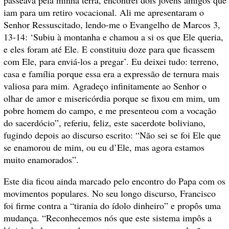
iam para um retiro vocacional. Ali me apresentaram o
Senhor Ressuscitado, lendo-me o Evangelho de Marcos 3,
13-14: ‘Subiu à montanha e chamou a si os que Ele queria,
e eles foram até Ele. E constituiu doze para que ficassem
com Ele, para enviá-los a pregar’. Eu deixei tudo: terreno,
casa e família porque essa era a expressão de ternura mais
valiosa para mim. Agradeço infinitamente ao Senhor o
olhar de amor e misericórdia porque se fixou em mim, um
pobre homem do campo, e me presenteou com a vocação
do sacerdócio”, referiu, feliz, este sacerdote boliviano,
fugindo depois ao discurso escrito: “Não sei se foi Ele que
se enamorou de mim, ou eu d’Ele, mas agora estamos
muito enamorados”.
Este dia ficou ainda marcado pelo encontro do Papa com os
movimentos populares. No seu longo discurso, Francisco
foi firme contra a “tirania do ídolo dinheiro” e propôs uma
mudança. “Reconhecemos nós que este sistema impôs a