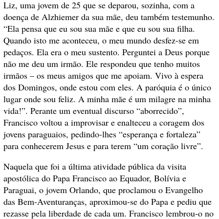
Liz, uma jovem de 25 que se deparou, sozinha, com a
doença de Alzhiemer da sua mãe, deu também testemunho.
“Ela pensa que eu sou sua mãe e que eu sou sua filha.
Quando isto me aconteceu, o meu mundo desfez-se em
pedaços. Ela era o meu sustento. Perguntei a Deus porque
não me deu um irmão. Ele respondeu que tenho muitos
irmãos – os meus amigos que me apoiam. Vivo à espera
dos Domingos, onde estou com eles. A paróquia é o único
lugar onde sou feliz. A minha mãe é um milagre na minha
vida!”. Perante um eventual discurso “aborrecido”,
Francisco voltou a improvisar e enalteceu a coragem dos
jovens paraguaios, pedindo-lhes “esperança e fortaleza”
para conhecerem Jesus e para terem “um coração livre”.
Naquela que foi a última atividade pública da visita
apostólica do Papa Francisco ao Equador, Bolívia e
Paraguai, o jovem Orlando, que proclamou o Evangelho
das Bem-Aventuranças, aproximou-se do Papa e pediu que
rezasse pela liberdade de cada um. Francisco lembrou-o no