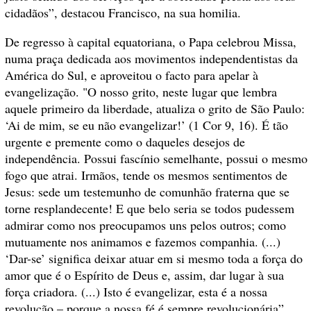
cidadãos”, destacou Francisco, na sua homilia.
De regresso à capital equatoriana, o Papa celebrou Missa,
numa praça dedicada aos movimentos independentistas da
América do Sul, e aproveitou o facto para apelar à
evangelização. "O nosso grito, neste lugar que lembra
aquele primeiro da liberdade, atualiza o grito de São Paulo:
‘Ai de mim, se eu não evangelizar!’ (1 Cor 9, 16). É tão
urgente e premente como o daqueles desejos de
independência. Possui fascínio semelhante, possui o mesmo
fogo que atrai. Irmãos, tende os mesmos sentimentos de
Jesus: sede um testemunho de comunhão fraterna que se
torne resplandecente! E que belo seria se todos pudessem
admirar como nos preocupamos uns pelos outros; como
mutuamente nos animamos e fazemos companhia. (...)
‘Dar-se’ significa deixar atuar em si mesmo toda a força do
amor que é o Espírito de Deus e, assim, dar lugar à sua
força criadora. (...) Isto é evangelizar, esta é a nossa
revolução – porque a nossa fé é sempre revolucionária”,