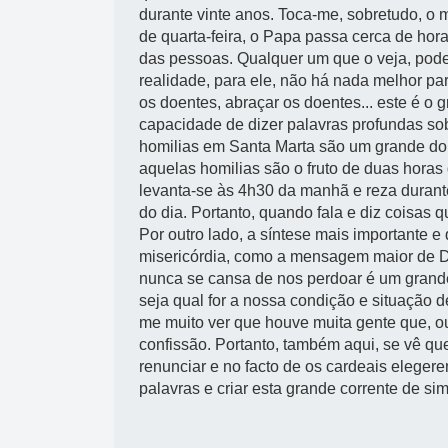
durante vinte anos. Toca-me, sobretudo, o
de quarta-feira, o Papa passa cerca de hora
das pessoas. Qualquer um que o veja, pode
realidade, para ele, não há nada melhor pa
os doentes, abraçar os doentes... este é o
capacidade de dizer palavras profundas so
homilias em Santa Marta são um grande do
aquelas homilias são o fruto de duas hora
levanta-se às 4h30 da manhã e reza durante
do dia. Portanto, quando fala e diz coisas
Por outro lado, a síntese mais importante
misericórdia, como a mensagem maior de De
nunca se cansa de nos perdoar é um grande
seja qual for a nossa condição e situação de
me muito ver que houve muita gente que, ou
confissão. Portanto, também aqui, se vê q
renunciar e no facto de os cardeais eleger
palavras e criar esta grande corrente de sim