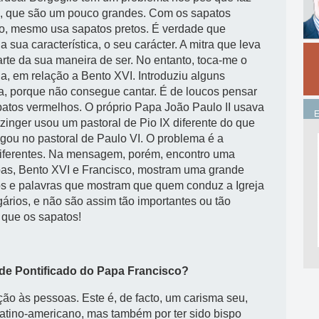
s, que são um pouco grandes. Com os sapatos
isso, mesmo usa sapatos pretos. É verdade que
 sua característica, o seu carácter. A mitra que leva
rte da sua maneira de ser. No entanto, toca-me o
ia, em relação a Bento XVI. Introduziu alguns
a, porque não consegue cantar. É de loucos pensar
atos vermelhos. O próprio Papa João Paulo II usava
zinger usou um pastoral de Pio IX diferente do que
gou no pastoral de Paulo VI. O problema é a
iferentes. Na mensagem, porém, encontro uma
as, Bento XVI e Francisco, mostram uma grande
os e palavras que mostram que quem conduz a Igreja
ários, e não são assim tão importantes ou tão
o que os sapatos!
de Pontificado do Papa Francisco?
ão às pessoas. Este é, de facto, um carisma seu,
 latino-americano, mas também por ter sido bispo