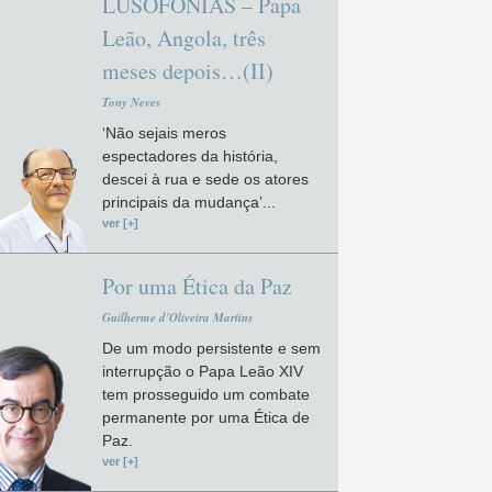
LUSOFONIAS – Papa
Leão, Angola, três
meses depois…(II)
Tony Neves
‘Não sejais meros
espectadores da história,
descei à rua e sede os atores
principais da mudança’...
ver [+]
Por uma Ética da Paz
Guilherme d'Oliveira Martins
De um modo persistente e sem
interrupção o Papa Leão XIV
tem prosseguido um combate
permanente por uma Ética de
Paz.
ver [+]