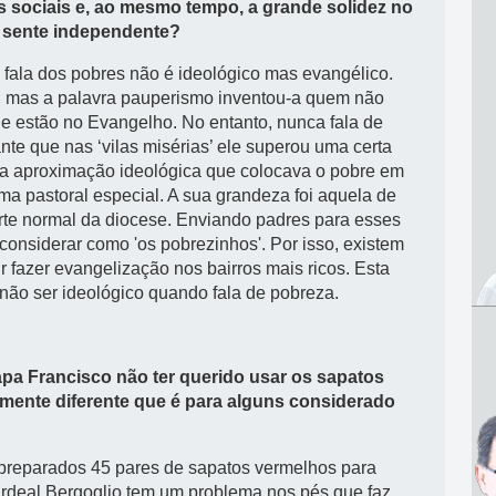
s sociais e, ao mesmo tempo, a grande solidez no
e sente independente?
fala dos pobres não é ideológico mas evangélico.
 mas a palavra pauperismo inventou-a quem não
e estão no Evangelho. No entanto, nunca fala de
te que nas ‘vilas misérias’ ele superou uma certa
ma aproximação ideológica que colocava o pobre em
ma pastoral especial. A sua grandeza foi aquela de
parte normal da diocese. Enviando padres para esses
considerar como 'os pobrezinhos'. Por isso, existem
r fazer evangelização nos bairros mais ricos. Esta
 não ser ideológico quando fala de pobreza.
a Francisco não ter querido usar os sapatos
almente diferente que é para alguns considerado
o preparados 45 pares de sapatos vermelhos para
rdeal Bergoglio tem um problema nos pés que faz