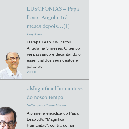
LUSOFONIAS – Papa
Leão, Angola, três
meses depois…(I)
Tony Neves
O Papa Leão XIV visitou
Angola há 3 meses. O tempo
vai passando e decantando o
essencial dos seus gestos e
palavras.
ver [+]
«Magnifica Humanitas»
do nosso tempo
Guilherme d'Oliveira Martins
A primeira encíclica do Papa
Leão XIV, “Magnifica
Humanitas”, centra-se num