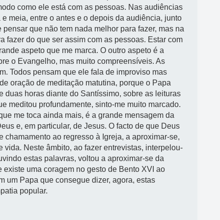
 modo como ele está com as pessoas. Nas audiências
 e meia, entre o antes e o depois da audiência, junto
 pensar que não tem nada melhor para fazer, mas na
ra fazer do que ser assim com as pessoas. Estar com
 grande aspeto que me marca. O outro aspeto é a
bre o Evangelho, mas muito compreensíveis. As
m. Todos pensam que ele fala de improviso mas
s de oração de meditação matutina, porque o Papa
 duas horas diante do Santíssimo, sobre as leituras
 que meditou profundamente, sinto-me muito marcado.
 e que me toca ainda mais, é a grande mensagem da
us e, em particular, de Jesus. O facto de que Deus
 chamamento ao regresso à Igreja, a aproximar-se,
 vida. Neste âmbito, ao fazer entrevistas, interpelou-
vindo estas palavras, voltou a aproximar-se da
ue existe uma coragem no gesto de Bento XVI ao
em um Papa que consegue dizer, agora, estas
patia popular.