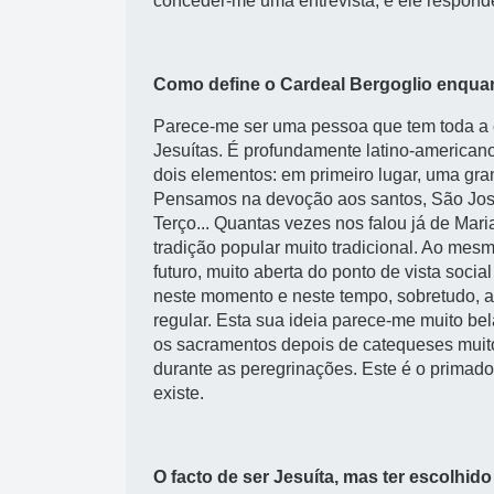
conceder-me uma entrevista, e ele respond
Como define o Cardeal Bergoglio enqua
Parece-me ser uma pessoa que tem toda a e
Jesuítas. É profundamente latino-american
dois elementos: em primeiro lugar, uma gra
Pensamos na devoção aos santos, São José
Terço... Quantas vezes nos falou já de Mari
tradição popular muito tradicional. Ao mes
futuro, muito aberta do ponto de vista soci
neste momento e neste tempo, sobretudo, a I
regular. Esta sua ideia parece-me muito bel
os sacramentos depois de catequeses muito 
durante as peregrinações. Este é o primad
existe.
O facto de ser Jesuíta, mas ter escolhi