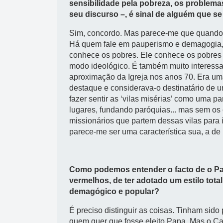
sensibilidade pela pobreza, os problema
seu discurso –, é sinal de alguém que s
Sim, concordo. Mas parece-me que quando 
Há quem fale em pauperismo e demagogia,
conhece os pobres. Ele conhece os pobres 
modo ideológico. É também muito interessan
aproximação da Igreja nos anos 70. Era u
destaque e considerava-o destinatário de u
fazer sentir as ‘vilas misérias’ como uma 
lugares, fundando paróquias... mas sem os 
missionários que partem dessas vilas para i
parece-me ser uma característica sua, a de
Como podemos entender o facto de o Pap
vermelhos, de ter adotado um estilo tot
demagógico e popular?
É preciso distinguir as coisas. Tinham sid
quem quer que fosse eleito Papa. Mas o Ca