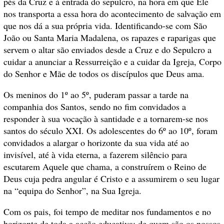
pés da Cruz e à entrada do sepulcro, na hora em que Ele
nos transporta a essa hora do acontecimento de salvação em
que nos dá a sua própria vida. Identificando-se com São
João ou Santa Maria Madalena, os rapazes e raparigas que
servem o altar são enviados desde a Cruz e do Sepulcro a
cuidar a anunciar a Ressurreição e a cuidar da Igreja, Corpo
do Senhor e Mãe de todos os discípulos que Deus ama.
Os meninos do 1º ao 5º, puderam passar a tarde na
companhia dos Santos, sendo no fim convidados a
responder à sua vocação à santidade e a tornarem-se nos
santos do século XXI. Os adolescentes do 6º ao 10º, foram
convidados a alargar o horizonte da sua vida até ao
invisível, até à vida eterna, a fazerem silêncio para
escutarem Aquele que chama, a construírem o Reino de
Deus cuja pedra angular é Cristo e a assumirem o seu lugar
na “equipa do Senhor”, na Sua Igreja.
Com os pais, foi tempo de meditar nos fundamentos e no
horizonte de toda a acção educativa: de quem são os nossos