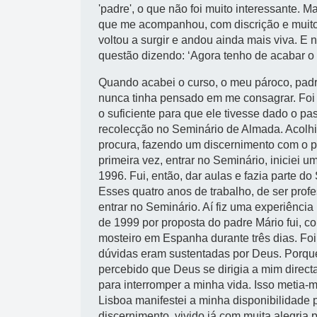
'padre', o que não foi muito interessante.
que me acompanhou, com discrição e muito 
voltou a surgir e andou ainda mais viva. 
questão dizendo: ‘Agora tenho de acabar o 
Quando acabei o curso, o meu pároco, pa
nunca tinha pensado em me consagrar. Foi u
o suficiente para que ele tivesse dado o pa
recolecção no Seminário de Almada. Acolhi 
procura, fazendo um discernimento com o pa
primeira vez, entrar no Seminário, iniciei 
1996. Fui, então, dar aulas e fazia parte d
Esses quatro anos de trabalho, de ser pro
entrar no Seminário. Aí fiz uma experiência
de 1999 por proposta do padre Mário fui, c
mosteiro em Espanha durante três dias. Fo
dúvidas eram sustentadas por Deus. Porqu
percebido que Deus se dirigia a mim direc
para interromper a minha vida. Isso metia
Lisboa manifestei a minha disponibilidade 
discernimento, vivido já com muita alegria 