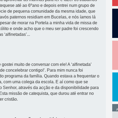
atequese até ao 6ºano e depois entrei num grupo de
pécie de pequena comunidade da mesma idade, que
 avós paternos residiam em Bucelas, e nós íamos lá
apesar de morar na Portela a minha vida de missa de
ólito e onde acho que o meu ser padre foi crescendo
 ‘alfinetadas’...
ostei muito de conversar com ele! A ‘alfinetada’
de concelebrar contigo!’. Para mim nunca foi
e do programa da família. Quando estava a frequentar o
a, com uma colega da escola. E aí como que se
 Senhor, através da acção e da disponibilidade para
Esta missão de catequista, que durou até entrar no
r cristão.
A