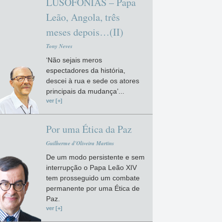
LUSOFONIAS – Papa
Leão, Angola, três
meses depois…(II)
Tony Neves
‘Não sejais meros
espectadores da história,
descei à rua e sede os atores
principais da mudança’...
ver [+]
Por uma Ética da Paz
Guilherme d'Oliveira Martins
De um modo persistente e sem
interrupção o Papa Leão XIV
tem prosseguido um combate
permanente por uma Ética de
Paz.
ver [+]