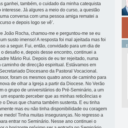
 Mas ganhei, também, o cuidado da minha catequista
interesse. Já algures a meio do curso, a questão
E numa conversa com uma pessoa amiga rematei a
curso e depois logo se vê’.
dre João Rocha, chamou-me e perguntou-me se eu
m susto imenso! A resposta foi mal ajeitada mas foi
sso a seguir. Fui, então, convidado para um dia de
o desafio e, depois desse encontro, continuei a
dre Mário Rui. Depois de eu ter rejeitado, numa
um caminho de direcção espiritual. Estávamos em
o Secretariado Diocesano da Pastoral Vocacional.
fessor, foram os mesmos quatro anos de caminho para
 nova de olhar a Igreja a partir da Diocese. No Verão
om o grupo de universitários do Pré-Seminário, a um
i um espanto perceber que as minhas reticências e
e o Deus que chama também sustenta. E eu tinha
tamente mas eu não tinha disponibilidade ou coragem
-me medo! Tinha muitas inseguranças. No regresso a
para entrar no Seminário. Nesse ano continuei o
por o horizonte próximo ser a entrada no Seminário,