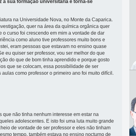
z a sua formação universitária e torna-se
ciatura na Universidade Nova, no Monte da Caparica.
nvestigação, quer na área da química orgânica quer
e o curso foi crescendo em mim a vontade de dar
iência como aluno tive professores muito bons e
ostei, eram pessoas que estavam no ensino quase
 ‘Se eu quiser ser professor, vou ser melhor do que
uição do que de bom tinha aprendido e porque gosto
ios que se colocam, essa possibilidade de ser
aulas como professor o primeiro ano foi muito difícil.
s que não tinha nenhum interesse em estar na
ueles adolescentes. E isto foi uma luta muito grande
 cheio de vontade de ser professor e eles não tinham
mesmo tempo, também estava no ensino nocturno de