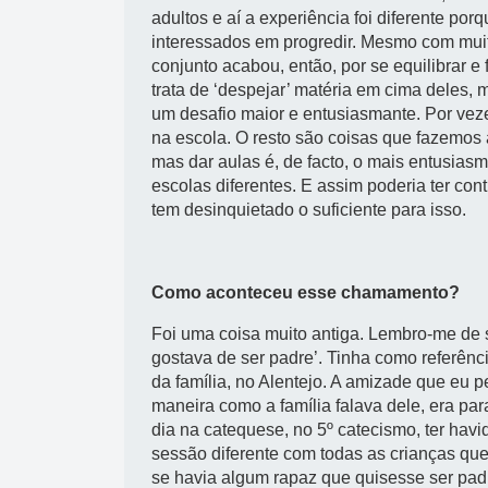
adultos e aí a experiência foi diferente po
interessados em progredir. Mesmo com muit
conjunto acabou, então, por se equilibrar e 
trata de ‘despejar’ matéria em cima deles, 
um desafio maior e entusiasmante. Por vezes
na escola. O resto são coisas que fazemos 
mas dar aulas é, de facto, o mais entusias
escolas diferentes. E assim poderia ter c
tem desinquietado o suficiente para isso.
Como aconteceu esse chamamento?
Foi uma coisa muito antiga. Lembro-me de s
gostava de ser padre’. Tinha como referênc
da família, no Alentejo. A amizade que eu p
maneira como a família falava dele, era p
dia na catequese, no 5º catecismo, ter hav
sessão diferente com todas as crianças qu
se havia algum rapaz que quisesse ser padr