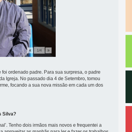
1
/
4
e foi ordenado padre. Para sua surpresa, o padre
 da Igreja. No passado dia 4 de Setembro, tomou
firme, focando a sua nova missão em cada um dos
 Silva?
al’. Tenho dois irmãos mais novos e frequentei a
a aproveitar as manhãs para ler e fazer os trabalhos