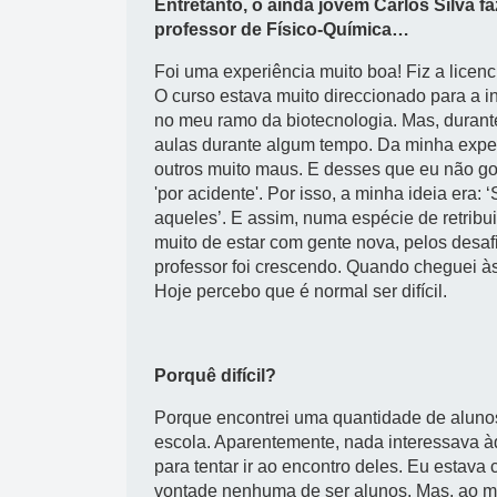
Entretanto, o ainda jovem Carlos Silva fa
professor de Físico-Química…
Foi uma experiência muito boa! Fiz a licen
O curso estava muito direccionado para a i
no meu ramo da biotecnologia. Mas, durant
aulas durante algum tempo. Da minha exper
outros muito maus. E desses que eu não g
'por acidente'. Por isso, a minha ideia era:
aqueles’. E assim, numa espécie de retrib
muito de estar com gente nova, pelos desaf
professor foi crescendo. Quando cheguei às 
Hoje percebo que é normal ser difícil.
Porquê difícil?
Porque encontrei uma quantidade de aluno
escola. Aparentemente, nada interessava àq
para tentar ir ao encontro deles. Eu estava
vontade nenhuma de ser alunos. Mas, ao 