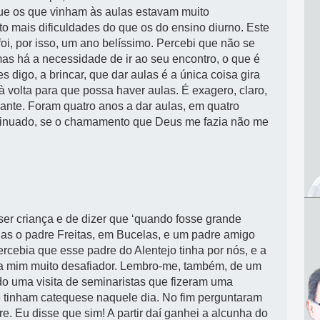
rque os que vinham às aulas estavam muito
o mais dificuldades do que os do ensino diurno. Este
foi, por isso, um ano belíssimo. Percebi que não se
mas há a necessidade de ir ao seu encontro, o que é
 digo, a brincar, que dar aulas é a única coisa gira
à volta para que possa haver aulas. É exagero, claro,
mante. Foram quatro anos a dar aulas, em quatro
ontinuado, se o chamamento que Deus me fazia não me
er criança e de dizer que ‘quando fosse grande
ias o padre Freitas, em Bucelas, e um padre amigo
ercebia que esse padre do Alentejo tinha por nós, e a
ara mim muito desafiador. Lembro-me, também, de um
ido uma visita de seminaristas que fizeram uma
e tinham catequese naquele dia. No fim perguntaram
e. Eu disse que sim! A partir daí ganhei a alcunha do