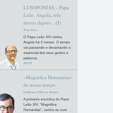
LUSOFONIAS – Papa
Leão, Angola, três
meses depois…(I)
Tony Neves
O Papa Leão XIV visitou
Angola há 3 meses. O tempo
vai passando e decantando o
essencial dos seus gestos e
palavras.
ver [+]
«Magnifica Humanitas»
do nosso tempo
Guilherme d'Oliveira Martins
A primeira encíclica do Papa
Leão XIV, “Magnifica
Humanitas”, centra-se num