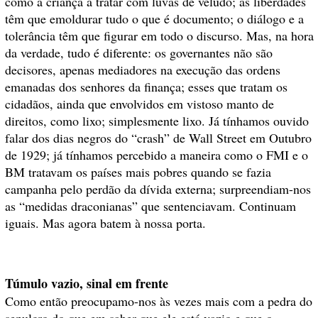
como a criança a tratar com luvas de veludo; as liberdades
têm que emoldurar tudo o que é documento; o diálogo e a
tolerância têm que figurar em todo o discurso. Mas, na hora
da verdade, tudo é diferente: os governantes não são
decisores, apenas mediadores na execução das ordens
emanadas dos senhores da finança; esses que tratam os
cidadãos, ainda que envolvidos em vistoso manto de
direitos, como lixo; simplesmente lixo. Já tínhamos ouvido
falar dos dias negros do “crash” de Wall Street em Outubro
de 1929; já tínhamos percebido a maneira como o FMI e o
BM tratavam os países mais pobres quando se fazia
campanha pelo perdão da dívida externa; surpreendiam-nos
as “medidas draconianas” que sentenciavam. Continuam
iguais. Mas agora batem à nossa porta.
Túmulo vazio, sinal em frente
Como então preocupamo-nos às vezes mais com a pedra do
sepulcro do que em saber que ele está vazio e que o