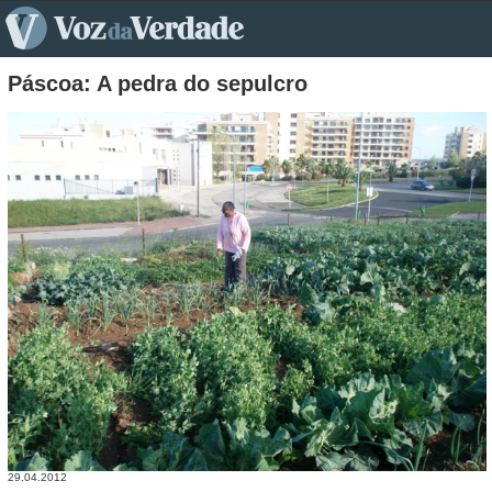
pt>
Páscoa: A pedra do sepulcro
29.04.2012