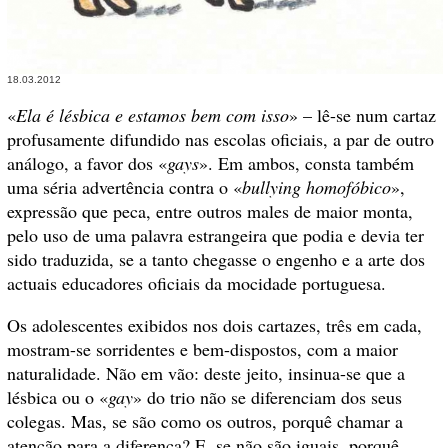
18.03.2012
«
Ela é lésbica e estamos bem com isso
» – lê-se num cartaz
profusamente difundido nas escolas oficiais, a par de outro
análogo, a favor dos «
gays
». Em ambos, consta também
uma séria advertência contra o «
bullying homofóbico
»,
expressão que peca, entre outros males de maior monta,
pelo uso de uma palavra estrangeira que podia e devia ter
sido traduzida, se a tanto chegasse o engenho e a arte dos
actuais educadores oficiais da mocidade portuguesa.
Os adolescentes exibidos nos dois cartazes, três em cada,
mostram-se sorridentes e bem-dispostos, com a maior
naturalidade. Não em vão: deste jeito, insinua-se que a
lésbica ou o «
gay
» do trio não se diferenciam dos seus
colegas. Mas, se são como os outros, porquê chamar a
atenção para a diferença? E, se não são iguais, porquê