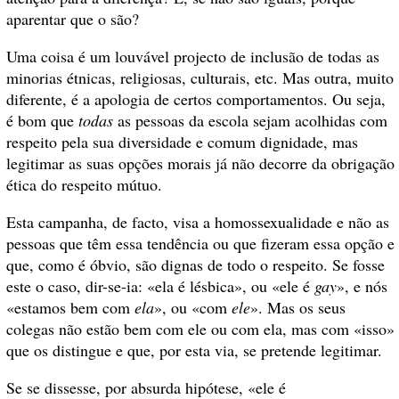
aparentar que o são?
Uma coisa é um louvável projecto de inclusão de todas as
minorias étnicas, religiosas, culturais, etc. Mas outra, muito
diferente, é a apologia de certos comportamentos. Ou seja,
é bom que
todas
as pessoas da escola sejam acolhidas com
respeito pela sua diversidade e comum dignidade, mas
legitimar as suas opções morais já não decorre da obrigação
ética do respeito mútuo.
Esta campanha, de facto, visa a homossexualidade e não as
pessoas que têm essa tendência ou que fizeram essa opção e
que, como é óbvio, são dignas de todo o respeito. Se fosse
este o caso, dir-se-ia: «ela é lésbica», ou «ele é
gay
», e nós
«estamos bem com
ela
», ou «com
ele
». Mas os seus
colegas não estão bem com ele ou com ela, mas com «isso»
que os distingue e que, por esta via, se pretende legitimar.
Se se dissesse, por absurda hipótese, «ele é