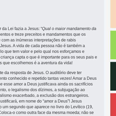
 da Lei fazia a Jesus: “
Qual o maior mandamento da
scentos e treze preceitos e mandamentos que os
e com as inúmeras interpretações de rabis
 Jesus. A vida de cada pessoa não é também a
lo que tem valor e pelo qual nos esforçamos e
riança capta o que é importante para os seus pais e
es que escolhemos é a aventura da vida!
e da resposta de Jesus. O auditório deve ter
to conhecido e repetido tantas vezes! Amar a Deus
e esse amor a Deus justificava ainda os sacrifícios
nto, o legalismo dos dízimos, a subjugação ao
ualismo exacerbado, a exclusão dos estrangeiros.
 justificará, em nome do “amor a Deus”! Jesus
 um segundo que aparece no livro do Levítico (19,
 Coloca-o como outra face da mesma moeda; não se