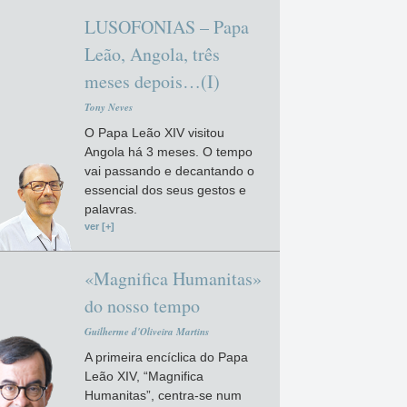
LUSOFONIAS – Papa
Leão, Angola, três
meses depois…(I)
Tony Neves
O Papa Leão XIV visitou
Angola há 3 meses. O tempo
vai passando e decantando o
essencial dos seus gestos e
palavras.
ver [+]
«Magnifica Humanitas»
do nosso tempo
Guilherme d'Oliveira Martins
A primeira encíclica do Papa
Leão XIV, “Magnifica
Humanitas”, centra-se num