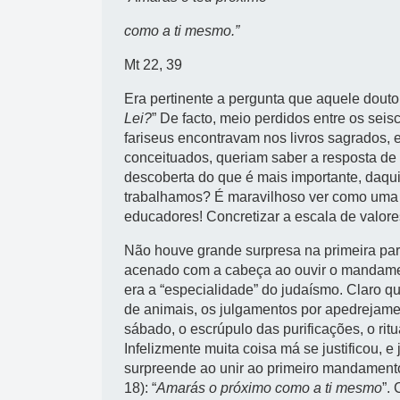
como a ti mesmo.”
Mt 22, 39
Era pertinente a pergunta que aquele doutor
Lei?
” De facto, meio perdidos entre os sei
fariseus encontravam nos livros sagrados, 
conceituados, queriam saber a resposta de
descoberta do que é mais importante, daqui
trabalhamos? É maravilhoso ver como uma c
educadores! Concretizar a escala de valor
Não houve grande surpresa na primeira part
acenado com a cabeça ao ouvir o mandamen
era a “especialidade” do judaísmo. Claro qu
de animais, os julgamentos por apedrejame
sábado, o escrúpulo das purificações, o rit
Infelizmente muita coisa má se justificou, e
surpreende ao unir ao primeiro mandamento
18): “
Amarás o próximo como a ti mesmo
”.