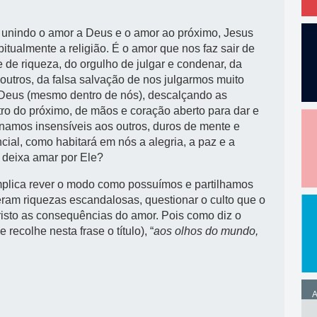
 unindo o amor a Deus e o amor ao próximo, Jesus
bitualmente a religião. É o amor que nos faz sair de
de riqueza, do orgulho de julgar e condenar, da
outros, da falsa salvação de nos julgarmos muito
de Deus (mesmo dentro de nós), descalçando as
tro do próximo, de mãos e coração aberto para dar e
tornamos insensíveis aos outros, duros de mente e
ial, como habitará em nós a alegria, a paz e a
 deixa amar por Ele?
implica rever o modo como possuímos e partilhamos
geram riquezas escandalosas, questionar o culto que o
risto as consequências do amor. Pois como diz o
recolhe nesta frase o título), “
aos olhos do mundo,
A