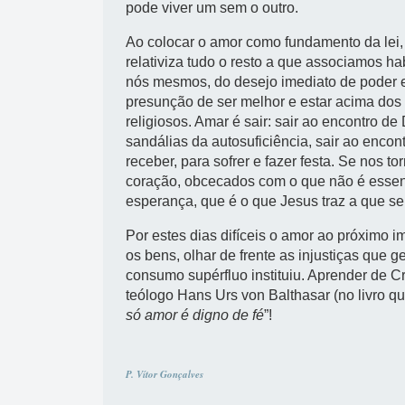
pode viver um sem o outro.
Ao colocar o amor como fundamento da lei,
relativiza tudo o resto a que associamos ha
nós mesmos, do desejo imediato de poder e 
presunção de ser melhor e estar acima dos 
religiosos. Amar é sair: sair ao encontro 
sandálias da autosuficiência, sair ao encon
receber, para sofrer e fazer festa. Se nos 
coração, obcecados com o que não é essenc
esperança, que é o que Jesus traz a que se
Por estes dias difíceis o amor ao próximo 
os bens, olhar de frente as injustiças que 
consumo supérfluo instituiu. Aprender de C
teólogo Hans Urs von Balthasar (no livro que 
só amor é digno de fé
”!
P. Vítor Gonçalves