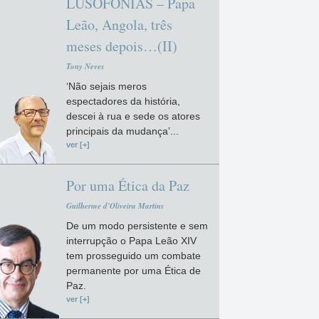
LUSOFONIAS – Papa
Leão, Angola, três
meses depois…(II)
Tony Neves
‘Não sejais meros
espectadores da história,
descei à rua e sede os atores
principais da mudança’...
ver [+]
Por uma Ética da Paz
Guilherme d'Oliveira Martins
De um modo persistente e sem
interrupção o Papa Leão XIV
tem prosseguido um combate
permanente por uma Ética de
Paz.
ver [+]