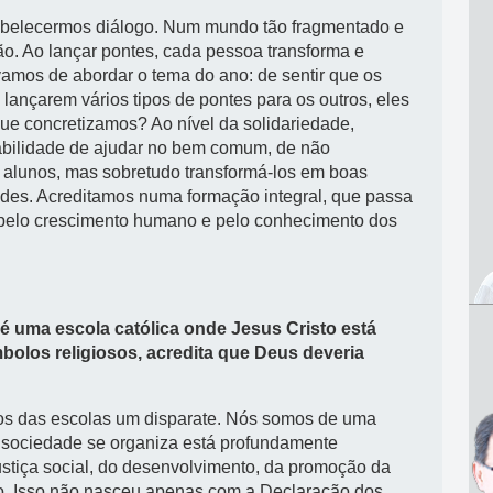
tabelecermos diálogo. Num mundo tão fragmentado e
ão. Ao lançar pontes, cada pessoa transforma e
vamos de abordar o tema do ano: de sentir que os
lançarem vários tipos de pontes para os outros, eles
e concretizamos? Ao nível da solidariedade,
abilidade de ajudar no bem comum, de não
 alunos, mas sobretudo transformá-los em boas
ades. Acreditamos numa formação integral, que passa
 pelo crescimento humano e pelo conhecimento dos
é uma escola católica onde Jesus Cristo está
mbolos religiosos, acredita que Deus deveria
osos das escolas um disparate. Nós somos de uma
a sociedade se organiza está profundamente
justiça social, do desenvolvimento, da promoção da
o. Isso não nasceu apenas com a Declaração dos