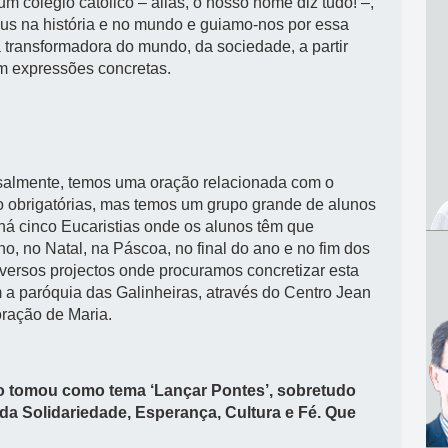
olégio católico – aliás, o nosso nome diz tudo! –,
us na história e no mundo e guiamo-nos por essa
 transformadora do mundo, da sociedade, a partir
em expressões concretas.
salmente, temos uma oração relacionada com o
ão obrigatórias, mas temos um grupo grande de alunos
há cinco Eucaristias onde os alunos têm que
ano, no Natal, na Páscoa, no final do ano e no fim dos
versos projectos onde procuramos concretizar esta
a paróquia das Galinheiras, através do Centro Jean
ração de Maria.
io tomou como tema ‘Lançar Pontes’, sobretudo
a Solidariedade, Esperança, Cultura e Fé. Que