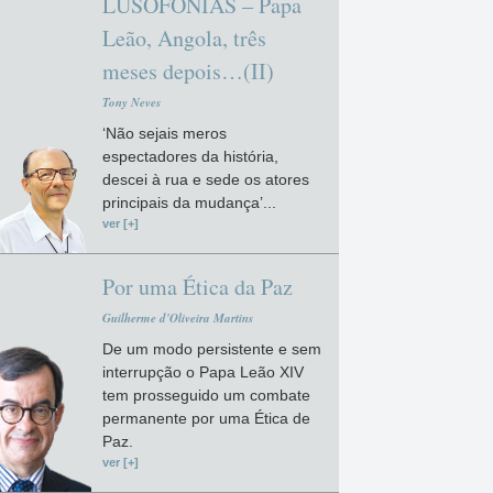
LUSOFONIAS – Papa
Leão, Angola, três
meses depois…(II)
Tony Neves
‘Não sejais meros
espectadores da história,
descei à rua e sede os atores
principais da mudança’...
ver [+]
Por uma Ética da Paz
Guilherme d'Oliveira Martins
De um modo persistente e sem
interrupção o Papa Leão XIV
tem prosseguido um combate
permanente por uma Ética de
Paz.
ver [+]