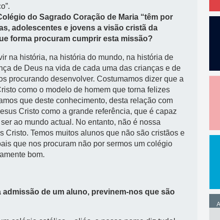
o”.
 Colégio do Sagrado Coração de Maria “têm por
s, adolescentes e jovens a visão cristã da
 que forma procuram cumprir esta missão?
r na história, na história do mundo, na história de
nça de Deus na vida de cada uma das crianças e de
os procurando desenvolver. Costumamos dizer que a
Cristo como o modelo de homem que torna felizes
íamos que deste conhecimento, desta relação com
Jesus Cristo como a grande referência, que é capaz
ser ao mundo actual. No entanto, não é nossa
us Cristo. Temos muitos alunos que não são cristãos e
pais que nos procuram não por sermos um colégio
icamente bom.
a admissão de um aluno, previnem-nos que são
A