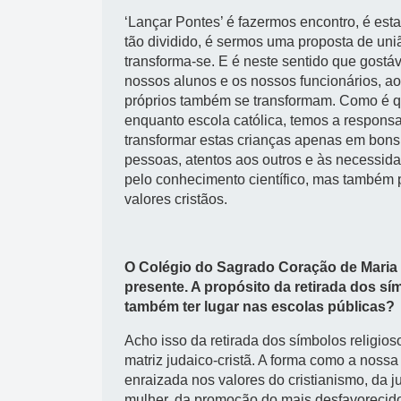
‘Lançar Pontes’ é fazermos encontro, é es
tão dividido, é sermos uma proposta de uni
transforma-se. E é neste sentido que gostá
nossos alunos e os nossos funcionários, ao 
próprios também se transformam. Como é qu
enquanto escola católica, temos a respons
transformar estas crianças apenas em bons
pessoas, atentos aos outros e às necessid
pelo conhecimento científico, mas também
valores cristãos.
O Colégio do Sagrado Coração de Maria 
presente. A propósito da retirada dos sí
também ter lugar nas escolas públicas?
Acho isso da retirada dos símbolos religi
matriz judaico-cristã. A forma como a noss
enraizada nos valores do cristianismo, da 
mulher, da promoção do mais desfavorecid