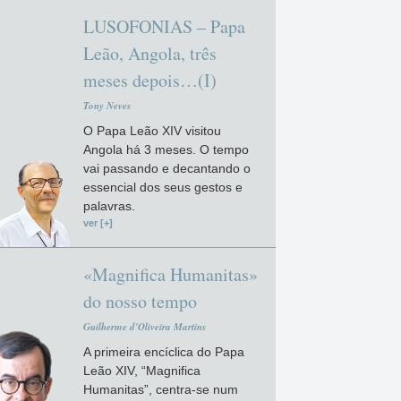
LUSOFONIAS – Papa
Leão, Angola, três
meses depois…(I)
Tony Neves
O Papa Leão XIV visitou
Angola há 3 meses. O tempo
vai passando e decantando o
essencial dos seus gestos e
palavras.
ver [+]
«Magnifica Humanitas»
do nosso tempo
Guilherme d'Oliveira Martins
A primeira encíclica do Papa
Leão XIV, “Magnifica
Humanitas”, centra-se num