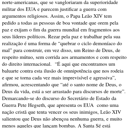
norte-americanas, que se vangloriaram da superioridade
militar dos EUA e parecem justificar a guerra com
argumentos religiosos. Assim, o Papa Leão XIV tem
pedido a todas as pessoas de boa vontade que orem pela
paz e exijam o fim da guerra mundial em fragmentos aos
seus líderes políticos.
Rezar pela paz e trabalhar pela sua
realização é uma forma de “quebrar o ciclo demoníaco do
mal” para construir, em vez disso, um Reino de Deus, de
respeito mútuo, sem corrida aos armamentos e com respeito
do direito internacional.
“É aqui que encontramos um
baluarte contra esta ilusão de omnipotência que nos rodeia
e que se torna cada vez mais imprevisível e agressiva”,
afirmou, acrescentando que “até o santo nome de Deus, o
Deus da vida, está a ser arrastado para discursos de morte”.
Demarcando-se do discurso do Secretário de Estado da
Guerra Pete Hegseth, que apresenta os EUA
como uma
nação cristã que tenta vencer os seus inimigos,
Leão XIV
salientou que Deus não abençoa nenhuma guerra, e muito
menos aqueles que lançam bombas. A Santa Sé está