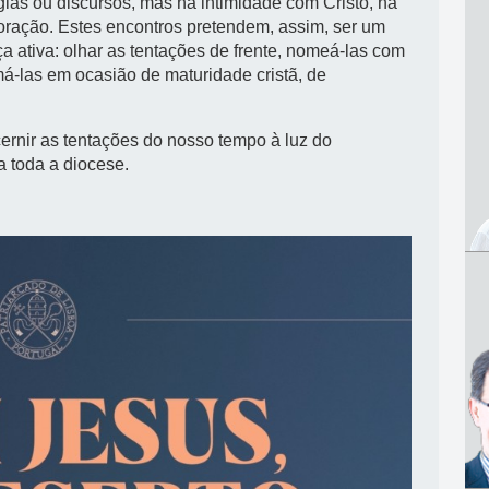
gias ou discursos, mas na intimidade com Cristo, na
oração. Estes encontros pretendem, assim, ser um
a ativa: olhar as tentações de frente, nomeá-las com
má-las em ocasião de maturidade cristã, de
ernir as tentações do nosso tempo à luz do
a toda a diocese.