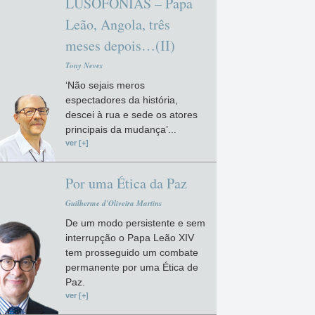
LUSOFONIAS – Papa
Leão, Angola, três
meses depois…(II)
Tony Neves
‘Não sejais meros
espectadores da história,
descei à rua e sede os atores
principais da mudança’...
ver [+]
Por uma Ética da Paz
Guilherme d'Oliveira Martins
De um modo persistente e sem
interrupção o Papa Leão XIV
tem prosseguido um combate
permanente por uma Ética de
Paz.
ver [+]