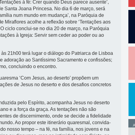
‘Tentações à fé: Crer quando Deus parece ausente’,
a de Santa Joana Princesa. No dia 6 de março, será
 família num mundo em mudança’, na Paróquia de
de Miraflores acolhe a reflexão sobre ‘Tentações aos
 O ciclo conclui-se no dia 20 de março, na Paróquia
ações à Igreja: Servir sem ceder ao poder ou ao
 21h00 terá lugar o diálogo do Patriarca de Lisboa
e adoração ao Santíssimo Sacramento e confissões;
mo, concluindo o encontro.
Quaresma ‘Com Jesus, ao deserto’ propõem um
tações de Jesus no deserto e dos desafios concretos
nduzida pelo Espírito, acompanha Jesus no deserto
ano e a força da graça. As tentações não são
ntes de discernimento, onde se decide a fidelidade
mundo. Ao propor este itinerário quaresmal, convida-
A
o nosso tempo – na fé, na família, nos jovens e na