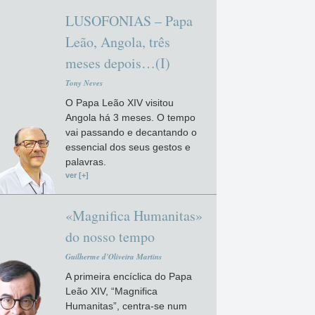
LUSOFONIAS – Papa
Leão, Angola, três
meses depois…(I)
Tony Neves
O Papa Leão XIV visitou
Angola há 3 meses. O tempo
vai passando e decantando o
essencial dos seus gestos e
palavras.
ver [+]
«Magnifica Humanitas»
do nosso tempo
Guilherme d'Oliveira Martins
A primeira encíclica do Papa
Leão XIV, “Magnifica
Humanitas”, centra-se num