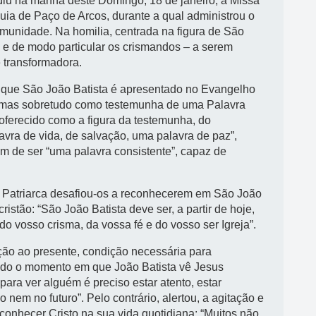
sidiu na manhã deste Domingo, 18 de janeiro, à Missa
uia de Paço de Arcos, durante a qual administrou o
unidade. Na homilia, centrada na figura de São
 – e de modo particular os crismandos – a serem
 transformadora.
u que São João Batista é apresentado no Evangelho
 mas sobretudo como testemunha de uma Palavra
 oferecido como a figura da testemunha, do
vra de vida, de salvação, uma palavra de paz”,
m de ser “uma palavra consistente”, capaz de
o Patriarca desafiou-os a reconhecerem em São João
istão: “São João Batista deve ser, a partir de hoje,
 vosso crisma, da vossa fé e do vosso ser Igreja”.
nção ao presente, condição necessária para
ndo o momento em que João Batista vê Jesus
para ver alguém é preciso estar atento, estar
nem no futuro”. Pelo contrário, alertou, a agitação e
onhecer Cristo na sua vida quotidiana: “Muitos não