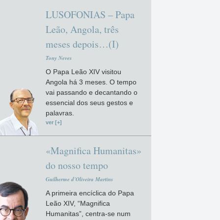
LUSOFONIAS – Papa
Leão, Angola, três
meses depois…(I)
Tony Neves
O Papa Leão XIV visitou
Angola há 3 meses. O tempo
vai passando e decantando o
essencial dos seus gestos e
palavras.
ver [+]
«Magnifica Humanitas»
do nosso tempo
Guilherme d'Oliveira Martins
A primeira encíclica do Papa
Leão XIV, “Magnifica
Humanitas”, centra-se num