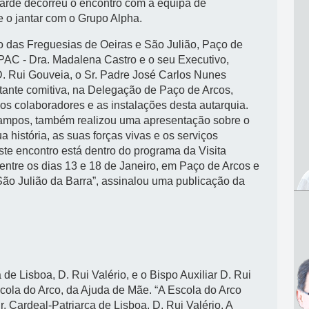
tarde decorreu o encontro com a equipa de
e o jantar com o Grupo Alpha.
o das Freguesias de Oeiras e São Julião, Paço de
PAC - Dra. Madalena Castro e o seu Executivo,
 D. Rui Gouveia, o Sr. Padre José Carlos Nunes
estante comitiva, na Delegação de Paço de Arcos,
os colaboradores e as instalações desta autarquia.
 Campos, também realizou uma apresentação sobre o
a história, as suas forças vivas e os serviços
e encontro está dentro do programa da Visita
ntre os dias 13 e 18 de Janeiro, em Paço de Arcos e
São Julião da Barra”, assinalou uma publicação da
a de Lisboa, D. Rui Valério, e o Bispo Auxiliar D. Rui
cola do Arco, da Ajuda de Mãe. “A Escola do Arco
. Cardeal-Patriarca de Lisboa, D. Rui Valério. A