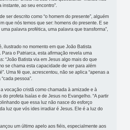
 instante, ao seu encontro”.
ode ser descrito como “o homem do presente”, alguém
sim que nós temos que ser: homens do presente. E se
uma palavra profética, uma palavra que transforma”,
 fé, ilustrado no momento em que João Batista
 Para o Patriarca, esta afirmação revela uma
s: “João Batista via em Jesus algo mais do que
o se chama esta capacidade de ver para além
”. Uma fé que, acrescentou, não se aplica “apenas a
 “cada pessoa”.
ou a vocação cristã como chamada à amizade e à
o profeta Isaías e de Jesus no Evangelho. “A partir
sublinhando que essa luz não nasce do esforço
a luz que vós ides irradiar é Jesus. Ele é a luz do
lançou um último apelo aos fiéis, especialmente aos