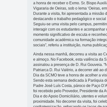
a honra de receber o Exmo. Sr. Bispo Auxili
Vigararia de Oeiras, sob o lema ‘Oeiras, 
Durante a visita, foi apresentada a missã
destacando o trabalho pedagógico e social
Seguiu-se uma visita pelo campus, permiti
interagir com os estudantes e acompanhar o 
momento significativo de escuta e reconhe
comunidade académica na formação integra
sociais”, referiu a instituição, numa publi
Ainda nessa manhã, decorreu a visita ao C
e almoço. No Facebook, esta valência da 
assinalou a presença de D. Rui Gouveia. “N
Patriarca D. Rui Valério, a decorrer até ao 
Dia da SCMO teve a honra de acolher a visi
Sendo esta semana dedicada à Paróquia de 
Padre José Luís Costa, pároco de Paço D'A
foi recebido pelo Provedor, Presidente da A
Dia e do Apoio Domiciliário, utentes e volu
proximidade. No decorrer da visita, foi ce
confraternização, reforçando os laços de pa