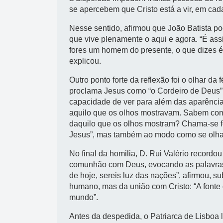
se apercebem que Cristo está a vir, em cada
Nesse sentido, afirmou que João Batista p
que vive plenamente o aqui e agora. “É as
fores um homem do presente, o que dizes é 
explicou.
Outro ponto forte da reflexão foi o olhar da
proclama Jesus como “o Cordeiro de Deus”.
capacidade de ver para além das aparência
aquilo que os olhos mostravam. Sabem com
daquilo que os olhos mostram? Chama-se fé
Jesus”, mas também ao modo como se olha
No final da homilia, D. Rui Valério record
comunhão com Deus, evocando as palavras d
de hoje, sereis luz das nações”, afirmou, 
humano, mas da união com Cristo: “A fonte d
mundo”.
Antes da despedida, o Patriarca de Lisboa 