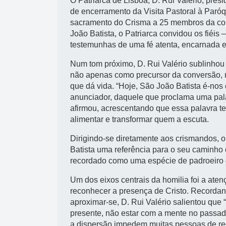
O Patriarca de Lisboa, D. Rui Valério, pre
de encerramento da Visita Pastoral à Paróq
sacramento do Crisma a 25 membros da com
João Batista, o Patriarca convidou os fiéis
testemunhas de uma fé atenta, encarnada e
Num tom próximo, D. Rui Valério sublinho
não apenas como precursor da conversão,
que dá vida. “Hoje, São João Batista é-nos
anunciador, daquele que proclama uma pala
afirmou, acrescentando que essa palavra te
alimentar e transformar quem a escuta.
Dirigindo-se diretamente aos crismandos, 
Batista uma referência para o seu caminho cr
recordado como uma espécie de padroeiro do
Um dos eixos centrais da homilia foi a ate
reconhecer a presença de Cristo. Recorda
aproximar-se, D. Rui Valério salientou que “
presente, não estar com a mente no passado 
a dispersão impedem muitas pessoas de rec