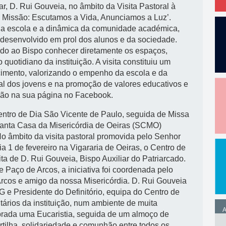
ar, D. Rui Gouveia, no âmbito da Visita Pastoral à
em Missão: Escutamos a Vida, Anunciamos a Luz’.
o da escola e a dinâmica da comunidade académica,
 desenvolvido em prol dos alunos e da sociedade.
ndo ao Bispo conhecer diretamente os espaços,
quotidiano da instituição. A visita constituiu um
cimento, valorizando o empenho da escola e da
l dos jovens e na promoção de valores educativos e
cação na sua página no Facebook.
entro de Dia São Vicente de Paulo, seguida de Missa
Santa Casa da Misericórdia de Oeiras (SCMO)
o âmbito da visita pastoral promovida pelo Senhor
dia 1 de fevereiro na Vigararia de Oeiras, o Centro de
ta de D. Rui Gouveia, Bispo Auxiliar do Patriarcado.
Paço de Arcos, a iniciativa foi coordenada pelo
rcos e amigo da nossa Misericórdia. D. Rui Gouveia
G e Presidente do Definitório, equipa do Centro de
ntários da instituição, num ambiente de muita
A
lebrada uma Eucaristia, seguida de um almoço de
rtilha, solidariedade e comunhão entre todos os