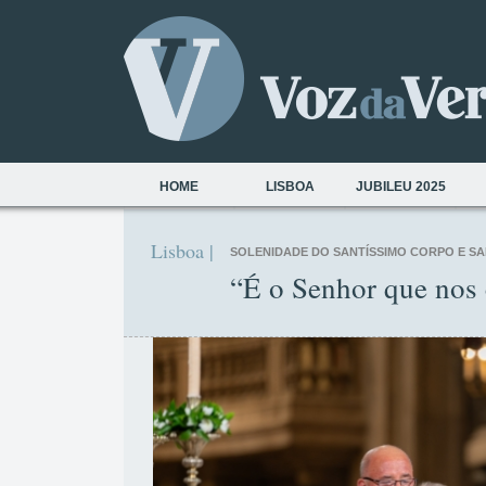
HOME
LISBOA
JUBILEU 2025
Lisboa |
SOLENIDADE DO SANTÍSSIMO CORPO E SA
“É o Senhor que nos