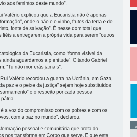
vio aos famintos deste mundo”.
 Rui Valério explicou que a Eucaristia não é apenas
ormação”, onde o pão e o vinho, frutos da terra e do
sto, fonte de salvação”. É nesse dom total que
s fiéis a entregarem a própria vida para serem “outros
atológica da Eucaristia, como “forma visível da
s ainda aguardamos a plenitude”. Citando Gabriel
m: “Tu não morrerás jamais”.
. Rui Valério recordou a guerra na Ucrânia, em Gaza,
da paz e o peixe da justiça” sejam hoje substituídos
esarmamento” e o respeito por cada pessoa,
pátria.
vo, é a voz do compromisso com os pobres e com os
ovos, com a paz no mundo”, declarou.
A
sformação pessoal e comunitária que brota do
s nos transforme em Corpo que serve. E que este