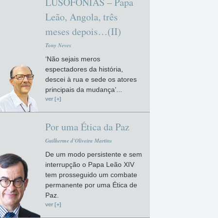
LUSOFONIAS – Papa
Leão, Angola, três
meses depois…(II)
Tony Neves
‘Não sejais meros
espectadores da história,
descei à rua e sede os atores
principais da mudança’...
ver [+]
Por uma Ética da Paz
Guilherme d'Oliveira Martins
De um modo persistente e sem
interrupção o Papa Leão XIV
tem prosseguido um combate
permanente por uma Ética de
Paz.
ver [+]