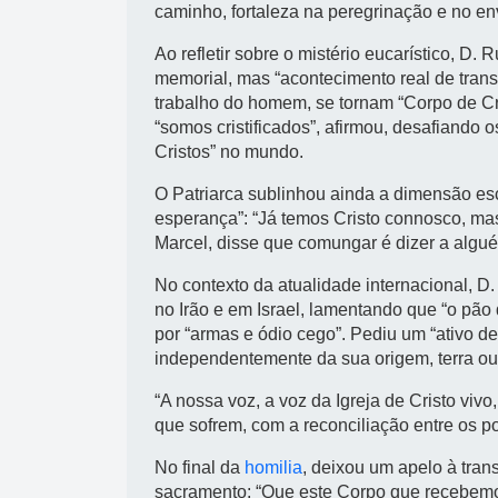
caminho, fortaleza na peregrinação e no en
Ao refletir sobre o mistério eucarístico, D.
memorial, mas “acontecimento real de transf
trabalho do homem, se tornam “Corpo de Cri
“somos cristificados”, afirmou, desafiando o
Cristos” no mundo.
O Patriarca sublinhou ainda a dimensão esc
esperança”: “Já temos Cristo connosco, ma
Marcel, disse que comungar é dizer a algué
No contexto da atualidade internacional, D
no Irão e em Israel, lamentando que “o pão 
por “armas e ódio cego”. Pediu um “ativo d
independentemente da sua origem, terra ou 
“A nossa voz, a voz da Igreja de Cristo vi
que sofrem, com a reconciliação entre os p
No final da
homilia
, deixou um apelo à tran
sacramento: “Que este Corpo que recebemo