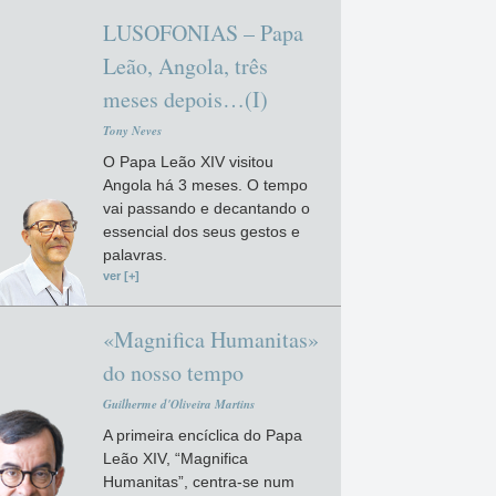
LUSOFONIAS – Papa
Leão, Angola, três
meses depois…(I)
Tony Neves
O Papa Leão XIV visitou
Angola há 3 meses. O tempo
vai passando e decantando o
essencial dos seus gestos e
palavras.
ver [+]
«Magnifica Humanitas»
do nosso tempo
Guilherme d'Oliveira Martins
A primeira encíclica do Papa
Leão XIV, “Magnifica
Humanitas”, centra-se num