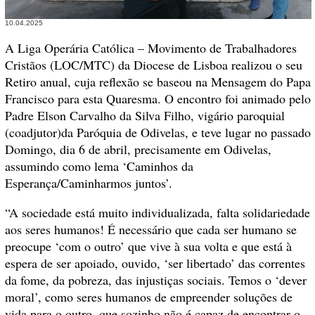
10.04.2025
A Liga Operária Católica – Movimento de Trabalhadores
Cristãos (LOC/MTC) da Diocese de Lisboa realizou o seu
Retiro anual, cuja reflexão se baseou na Mensagem do Papa
Francisco para esta Quaresma. O encontro foi animado pelo
Padre Elson Carvalho da Silva Filho, vigário paroquial
(coadjutor)da Paróquia de Odivelas, e teve lugar no passado
Domingo, dia 6 de abril, precisamente em Odivelas,
assumindo como lema ‘Caminhos da
Esperança/Caminharmos juntos’.
“A sociedade está muito individualizada, falta solidariedade
aos seres humanos! É necessário que cada ser humano se
preocupe ‘com o outro’ que vive à sua volta e que está à
espera de ser apoiado, ouvido, ‘ser libertado’ das correntes
da fome, da pobreza, das injustiças sociais. Temos o ‘dever
moral’, como seres humanos de empreender soluções de
vida para o outro, que sozinho não é capaz de encontrar o