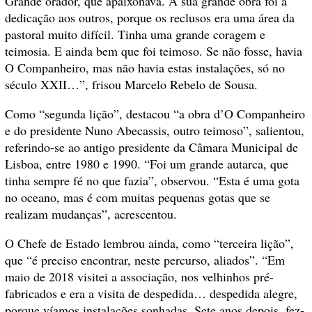
Grande orador, que apaixonava. A sua grande obra foi a
dedicação aos outros, porque os reclusos era uma área da
pastoral muito difícil. Tinha uma grande coragem e
teimosia. E ainda bem que foi teimoso. Se não fosse, havia
O Companheiro, mas não havia estas instalações, só no
século XXII…”, frisou Marcelo Rebelo de Sousa.
Como “segunda lição”, destacou “a obra d’O Companheiro
e do presidente Nuno Abecassis, outro teimoso”, salientou,
referindo-se ao antigo presidente da Câmara Municipal de
Lisboa, entre 1980 e 1990. “Foi um grande autarca, que
tinha sempre fé no que fazia”, observou. “Esta é uma gota
no oceano, mas é com muitas pequenas gotas que se
realizam mudanças”, acrescentou.
O Chefe de Estado lembrou ainda, como “terceira lição”,
que “é preciso encontrar, neste percurso, aliados”. “Em
maio de 2018 visitei a associação, nos velhinhos pré-
fabricados e era a visita de despedida… despedida alegre,
porque víamos instalações sonhadas. Sete anos depois, fez-