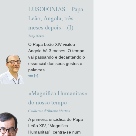
LUSOFONIAS – Papa
Leão, Angola, três
meses depois…(I)
Tony Neves
O Papa Leão XIV visitou
Angola há 3 meses. O tempo
vai passando e decantando o
essencial dos seus gestos e
palavras.
ver [+]
«Magnifica Humanitas»
do nosso tempo
Guilherme d'Oliveira Martins
A primeira encíclica do Papa
Leão XIV, “Magnifica
Humanitas”, centra-se num