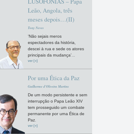
LUSOFONIAS – Papa
Leão, Angola, três
meses depois…(II)
Tony Neves
‘Não sejais meros
espectadores da história,
descei à rua e sede os atores
principais da mudança’...
ver [+]
Por uma Ética da Paz
Guilherme d'Oliveira Martins
De um modo persistente e sem
interrupção o Papa Leão XIV
tem prosseguido um combate
permanente por uma Ética de
Paz.
ver [+]