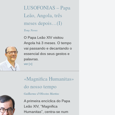
LUSOFONIAS – Papa
Leão, Angola, três
meses depois…(I)
Tony Neves
O Papa Leão XIV visitou
Angola há 3 meses. O tempo
vai passando e decantando o
essencial dos seus gestos e
palavras.
ver [+]
«Magnifica Humanitas»
do nosso tempo
Guilherme d'Oliveira Martins
A primeira encíclica do Papa
Leão XIV, “Magnifica
Humanitas”, centra-se num