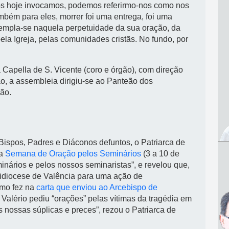
ós hoje invocamos, podemos referirmo-nos como nos
mbém para eles, morrer foi uma entrega, foi uma
templa-se naquela perpetuidade da sua oração, da
ela Igreja, pelas comunidades cristãs. No fundo, por
 Capella de S. Vicente (coro e órgão), com direção
ão, a assembleia dirigiu-se ao Panteão dos
ão.
 Bispos, Padres e Diáconos defuntos, o Patriarca de
na
Semana de Oração pelos Seminários
(3 a 10 de
inários e pelos nossos seminaristas”, e revelou que,
uidiocese de Valência para uma ação de
omo fez na
carta que enviou ao Arcebispo de
 Valério pediu “orações” pelas vítimas da tragédia em
nossas súplicas e preces”, rezou o Patriarca de