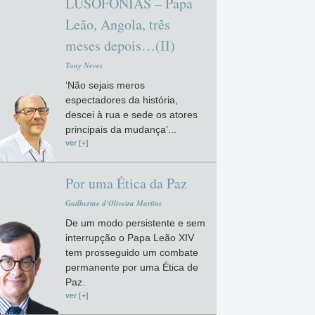
LUSOFONIAS – Papa
Leão, Angola, três
meses depois…(II)
Tony Neves
‘Não sejais meros
espectadores da história,
descei à rua e sede os atores
principais da mudança’...
ver [+]
Por uma Ética da Paz
Guilherme d'Oliveira Martins
De um modo persistente e sem
interrupção o Papa Leão XIV
tem prosseguido um combate
permanente por uma Ética de
Paz.
ver [+]