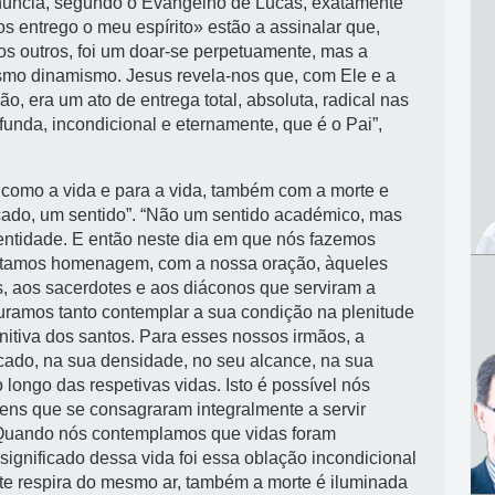
nuncia, segundo o Evangelho de Lucas, exatamente
s entrego o meu espírito» estão a assinalar que,
 os outros, foi um doar-se perpetuamente, mas a
smo dinamismo. Jesus revela-nos que, com Ele e a
ão, era um ato de entrega total, absoluta, radical nas
nda, incondicional e eternamente, que é o Pai”,
l como a vida e para a vida, também com a morte e
ficado, um sentido”. “Não um sentido académico, mas
entidade. E então neste dia em que nós fazemos
estamos homenagem, com a nossa oração, àqueles
, aos sacerdotes e aos diáconos que serviram a
curamos tanto contemplar a sua condição na plenitude
nitiva dos santos. Para esses nossos irmãos, a
ficado, na sua densidade, no seu alcance, na sua
 longo das respetivas vidas. Isto é possível nós
s que se consagraram integralmente a servir
mo. Quando nós contemplamos que vidas foram
ignificado dessa vida foi essa oblação incondicional
te respira do mesmo ar, também a morte é iluminada