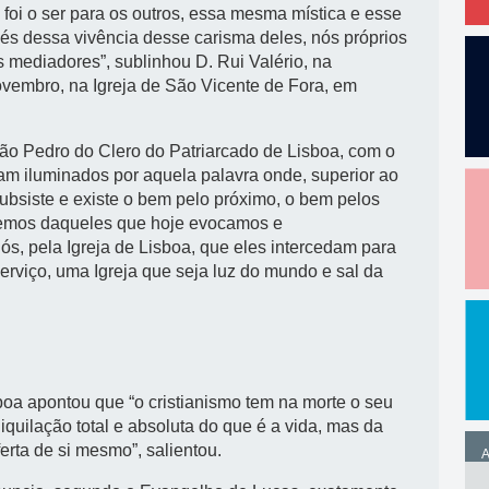
, foi o ser para os outros, essa mesma mística e esse
és dessa vivência desse carisma deles, nós próprios
 mediadores”, sublinhou D. Rui Valério, na
ovembro, na Igreja de São Vicente de Fora, em
ão Pedro do Clero do Patriarcado de Lisboa, com o
jam iluminados por aquela palavra onde, superior ao
subsiste e existe o bem pelo próximo, o bem pelos
bemos daqueles que hoje evocamos e
, pela Igreja de Lisboa, que eles intercedam para
rviço, uma Igreja que seja luz do mundo e sal da
sboa apontou que “o cristianismo tem na morte o seu
quilação total e absoluta do que é a vida, mas da
rta de si mesmo”, salientou.
A