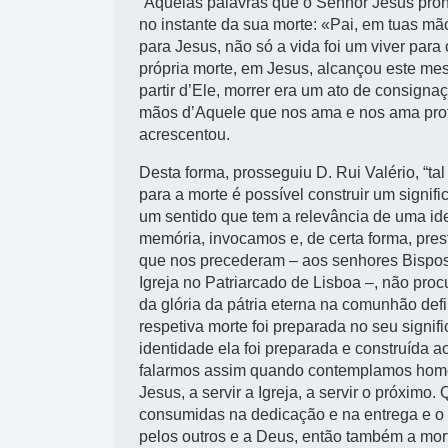
“Aquelas palavras que o Senhor Jesus pro
no instante da sua morte: «Pai, em tuas mão
para Jesus, não só a vida foi um viver para
própria morte, em Jesus, alcançou este me
partir d’Ele, morrer era um ato de consignaç
mãos d’Aquele que nos ama e nos ama profu
acrescentou.
Desta forma, prosseguiu D. Rui Valério, “ta
para a morte é possível construir um signi
um sentido que tem a relevância de uma id
memória, invocamos e, de certa forma, pr
que nos precederam – aos senhores Bispos
Igreja no Patriarcado de Lisboa –, não pro
da glória da pátria eterna na comunhão defi
respetiva morte foi preparada no seu signi
identidade ela foi preparada e construída ao
falarmos assim quando contemplamos homen
Jesus, a servir a Igreja, a servir o próxi
consumidas na dedicação e na entrega e o s
pelos outros e a Deus, então também a mor