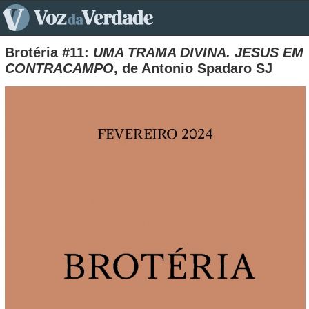
pt>
Brotéria #11:
UMA TRAMA DIVINA. JESUS EM
CONTRACAMPO
, de Antonio Spadaro SJ