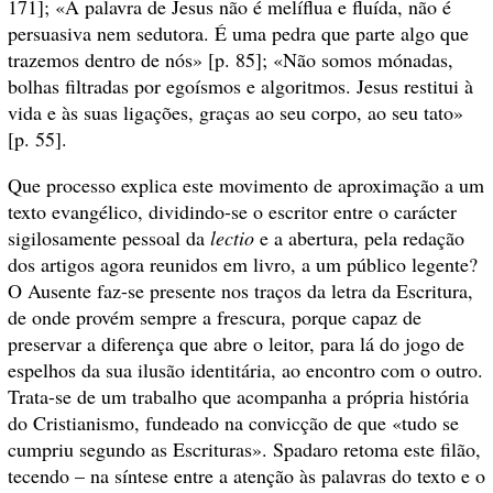
171]; «A palavra de Jesus não é melíflua e fluída, não é
persuasiva nem sedutora. É uma pedra que parte algo que
trazemos dentro de nós» [p. 85]; «Não somos mónadas,
bolhas filtradas por egoísmos e algoritmos. Jesus restitui à
vida e às suas ligações, graças ao seu corpo, ao seu tato»
[p. 55].
Que processo explica este movimento de aproximação a um
texto evangélico, dividindo-se o escritor entre o carácter
sigilosamente pessoal da
lectio
e a abertura, pela redação
dos artigos agora reunidos em livro, a um público legente?
O Ausente faz-se presente nos traços da letra da Escritura,
de onde provém sempre a frescura, porque capaz de
preservar a diferença que abre o leitor, para lá do jogo de
espelhos da sua ilusão identitária, ao encontro com o outro.
Trata-se de um trabalho que acompanha a própria história
do Cristianismo, fundeado na convicção de que «tudo se
cumpriu segundo as Escrituras». Spadaro retoma este filão,
tecendo – na síntese entre a atenção às palavras do texto e o