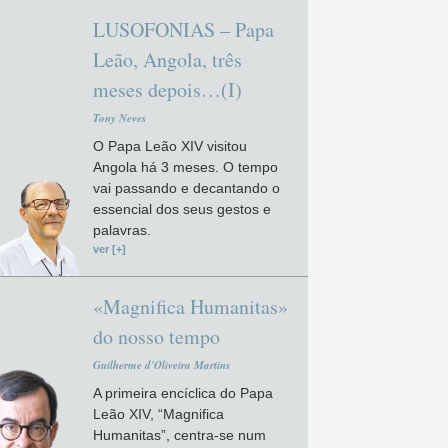
LUSOFONIAS – Papa
Leão, Angola, três
meses depois…(I)
Tony Neves
O Papa Leão XIV visitou
Angola há 3 meses. O tempo
vai passando e decantando o
essencial dos seus gestos e
palavras.
ver [+]
«Magnifica Humanitas»
do nosso tempo
Guilherme d'Oliveira Martins
A primeira encíclica do Papa
Leão XIV, “Magnifica
Humanitas”, centra-se num