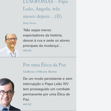
LUSOFONIAS – Papa
Leão, Angola, três
meses depois…(II)
Tony Neves
‘Não sejais meros
espectadores da história,
descei à rua e sede os atores
principais da mudança’...
ver [+]
Por uma Ética da Paz
Guilherme d'Oliveira Martins
De um modo persistente e sem
interrupção o Papa Leão XIV
tem prosseguido um combate
permanente por uma Ética de
Paz.
ver [+]