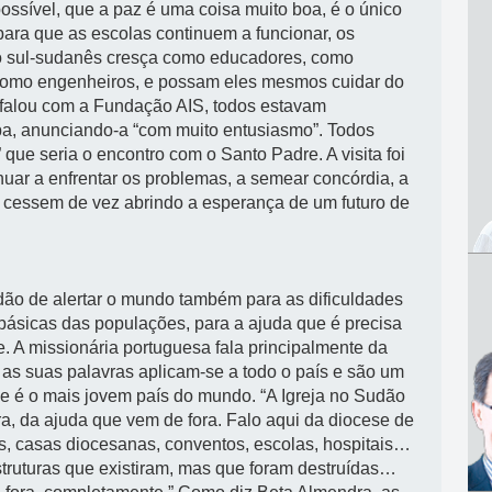
ssível, que a paz é uma coisa muito boa, é o único
para que as escolas continuem a funcionar, os
vo sul-sudanês cresça como educadores, como
 como engenheiros, e possam eles mesmos cuidar do
 falou com a Fundação AIS, todos estavam
pa, anunciando-a “com muito entusiasmo”. Todos
que seria o encontro com o Santo Padre. A visita foi
nuar a enfrentar os problemas, a semear concórdia, a
ia cessem de vez abrindo a esperança de um futuro de
ndão de alertar o mundo também para as dificuldades
 básicas das populações, para a ajuda que é precisa
e. A missionária portuguesa fala principalmente da
s suas palavras aplicam-se a todo o país e são um
ue é o mais jovem país do mundo. “A Igreja no Sudão
a, da ajuda que vem de fora. Falo aqui da diocese de
os, casas diocesanas, conventos, escolas, hospitais…
truturas que existiram, mas que foram destruídas…