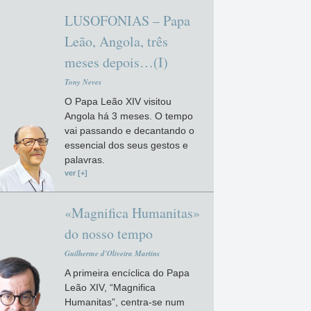
LUSOFONIAS – Papa
Leão, Angola, três
meses depois…(I)
Tony Neves
O Papa Leão XIV visitou
Angola há 3 meses. O tempo
vai passando e decantando o
essencial dos seus gestos e
palavras.
ver [+]
«Magnifica Humanitas»
do nosso tempo
Guilherme d'Oliveira Martins
A primeira encíclica do Papa
Leão XIV, “Magnifica
Humanitas”, centra-se num