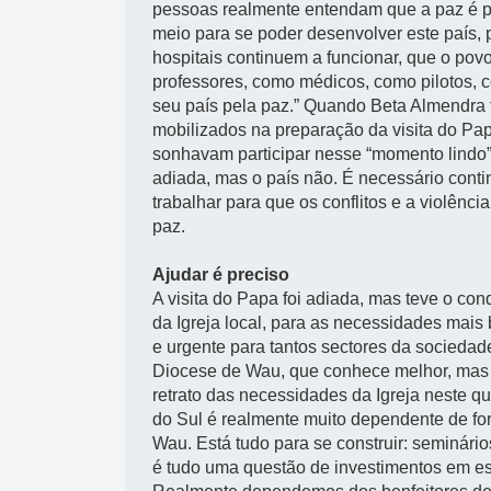
pessoas realmente entendam que a paz é po
meio para se poder desenvolver este país, 
hospitais continuem a funcionar, que o po
professores, como médicos, como pilotos,
seu país pela paz.” Quando Beta Almendra
mobilizados na preparação da visita do Pa
sonhavam participar nesse “momento lindo” 
adiada, mas o país não. É necessário conti
trabalhar para que os conflitos e a violênc
paz.
Ajudar é preciso
A visita do Papa foi adiada, mas teve o co
da Igreja local, para as necessidades mais
e urgente para tantos sectores da sociedad
Diocese de Wau, que conhece melhor, mas a
retrato das necessidades da Igreja neste q
do Sul é realmente muito dependente de for
Wau. Está tudo para se construir: seminári
é tudo uma questão de investimentos em es