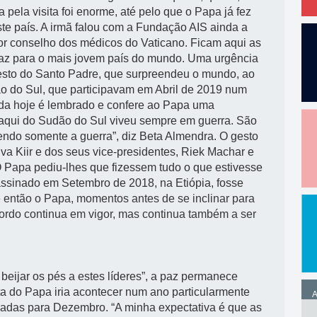
 pela visita foi enorme, até pelo que o Papa já fez
este país. A irmã falou com a Fundação AIS ainda a
por conselho dos médicos do Vaticano. Ficam aqui as
paz para o mais jovem país do mundo. Uma urgência
esto do Santo Padre, que surpreendeu o mundo, ao
dão do Sul, que participavam em Abril de 2019 num
ainda hoje é lembrado e confere ao Papa uma
e aqui do Sudão do Sul viveu sempre em guerra. São
ndo somente a guerra”, diz Beta Almendra. O gesto
va Kiir e dos seus vice-presidentes, Riek Machar e
 Papa pediu-lhes que fizessem tudo o que estivesse
assinado em Setembro de 2018, na Etiópia, fosse
 então o Papa, momentos antes de se inclinar para
 acordo continua em vigor, mas continua também a ser
 beijar os pés a estes líderes”, a paz permanece
a do Papa iria acontecer num ano particularmente
A
dadas para Dezembro. “A minha expectativa é que as