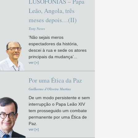
LUSOFONIAS – Papa
Leão, Angola, três
meses depois…(II)
Tony Neves
‘Não sejais meros
espectadores da história,
descei à rua e sede os atores
principais da mudança’...
ver [+]
Por uma Ética da Paz
Guilherme d'Oliveira Martins
De um modo persistente e sem
interrupção o Papa Leão XIV
tem prosseguido um combate
permanente por uma Ética de
Paz.
ver [+]