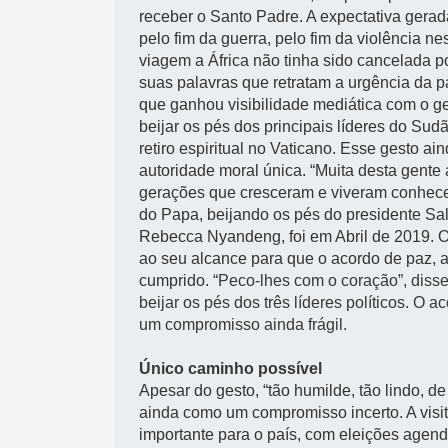
receber o Santo Padre. A expectativa gerada
pelo fim da guerra, pelo fim da violência n
viagem a África não tinha sido cancelada 
suas palavras que retratam a urgência da 
que ganhou visibilidade mediática com o g
beijar os pés dos principais líderes do Su
retiro espiritual no Vaticano. Esse gesto 
autoridade moral única. “Muita desta gent
gerações que cresceram e viveram conhece
do Papa, beijando os pés do presidente Sal
Rebecca Nyandeng, foi em Abril de 2019. O
ao seu alcance para que o acordo de paz, 
cumprido. “
Peco-lhes com o coração”, disse
beijar os pés dos três líderes políticos. O
um compromisso ainda frágil.
Único caminho possível
Apesar do gesto, “tão humilde, tão lindo, de
ainda como um compromisso incerto. A visit
importante para o país, com eleições agen