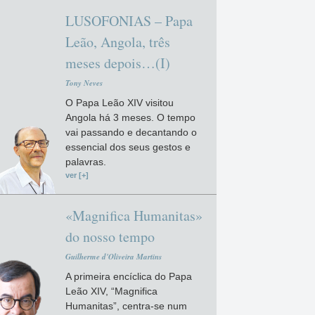
LUSOFONIAS – Papa
Leão, Angola, três
meses depois…(I)
Tony Neves
O Papa Leão XIV visitou
Angola há 3 meses. O tempo
vai passando e decantando o
essencial dos seus gestos e
palavras.
ver [+]
«Magnifica Humanitas»
do nosso tempo
Guilherme d'Oliveira Martins
A primeira encíclica do Papa
Leão XIV, “Magnifica
Humanitas”, centra-se num