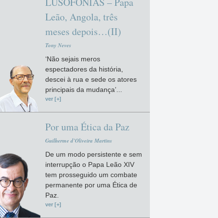
LUSOFONIAS – Papa
Leão, Angola, três
meses depois…(II)
Tony Neves
‘Não sejais meros
espectadores da história,
descei à rua e sede os atores
principais da mudança’...
ver [+]
Por uma Ética da Paz
Guilherme d'Oliveira Martins
De um modo persistente e sem
interrupção o Papa Leão XIV
tem prosseguido um combate
permanente por uma Ética de
Paz.
ver [+]