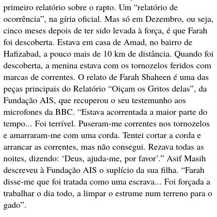
primeiro relatório sobre o rapto. Um “relatório de
ocorrência”, na gíria oficial. Mas só em Dezembro, ou seja,
cinco meses depois de ter sido levada à força, é que Farah
foi descoberta. Estava em casa de Amad, no bairro de
Hafizabad, a pouco mais de 10 km de distância. Quando foi
descoberta, a menina estava com os tornozelos feridos com
marcas de correntes.
O relato de Farah Shaheen é uma das
peças principais do Relatório “Oiçam os Gritos delas”, da
Fundação AIS, que recuperou o seu testemunho aos
microfones da BBC.
“Estava acorrentada a maior parte do
tempo... Foi terrível. Puseram-me correntes nos tornozelos
e amarraram-me com uma corda. Tentei cortar a corda e
arrancar as correntes, mas não consegui. Rezava todas as
noites, dizendo: ‘Deus, ajuda-me, por favor’.” Asif Masih
descreveu à Fundação AIS o suplício da sua filha.
“Farah
disse-me que foi tratada como uma escrava... Foi forçada a
trabalhar o dia todo, a limpar o estrume num terreno para o
gado”
.