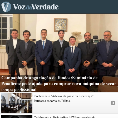
Campanha de angariação de fundos:Seminário de
Penafirme pede ajuda para comprar nova máquina de secar
roupa profissional
Conferência ‘Artesãs da paz e da esperança’:
Patriarca recorda às Filhas...
Celebração a 29 de julho: 167.º aniversário do