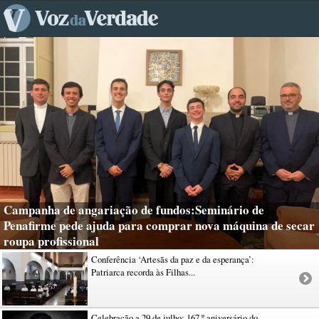
Campanha de angariação de fundos:Seminário de
Penafirme pede ajuda para comprar nova máquina de secar
roupa profissional
Conferência ‘Artesãs da paz e da esperança’:
Patriarca recorda às Filhas...
Celebração a 29 de julho: 167.º aniversário do