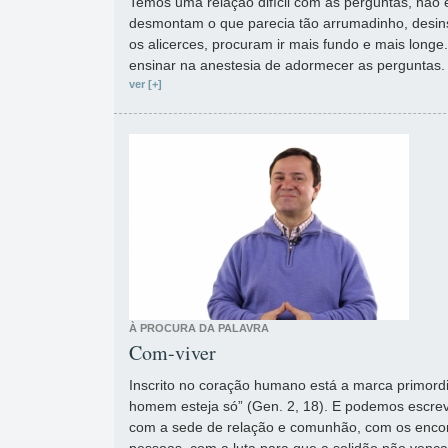
Temos uma relação difícil com as perguntas, nã
desmontam o que parecia tão arrumadinho, desin
os alicerces, procuram ir mais fundo e mais long
ensinar na anestesia de adormecer as perguntas.
ver [+]
À PROCURA DA PALAVRA
Com-viver
Inscrito no coração humano está a marca primord
homem esteja só” (Gen. 2, 18). E podemos escrev
com a sede de relação e comunhão, com os encon