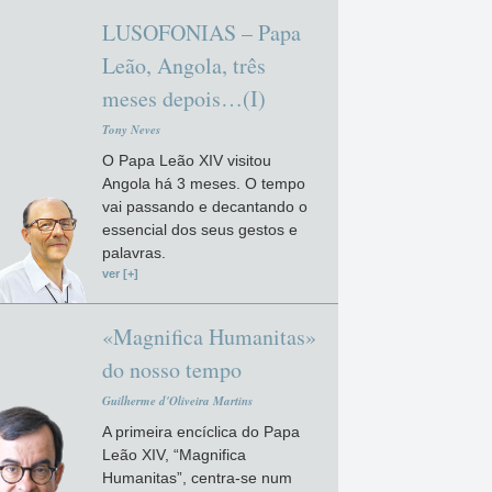
LUSOFONIAS – Papa
Leão, Angola, três
meses depois…(I)
Tony Neves
O Papa Leão XIV visitou
Angola há 3 meses. O tempo
vai passando e decantando o
essencial dos seus gestos e
palavras.
ver [+]
«Magnifica Humanitas»
do nosso tempo
Guilherme d'Oliveira Martins
A primeira encíclica do Papa
Leão XIV, “Magnifica
Humanitas”, centra-se num