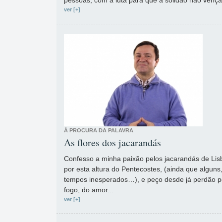
pessoas, com a luta para que a solidão não vença
ver [+]
À PROCURA DA PALAVRA
As flores dos jacarandás
Confesso a minha paixão pelos jacarandás de Lis
por esta altura do Pentecostes, (ainda que alguns
tempos inesperados…), e peço desde já perdão p
fogo, do amor...
ver [+]