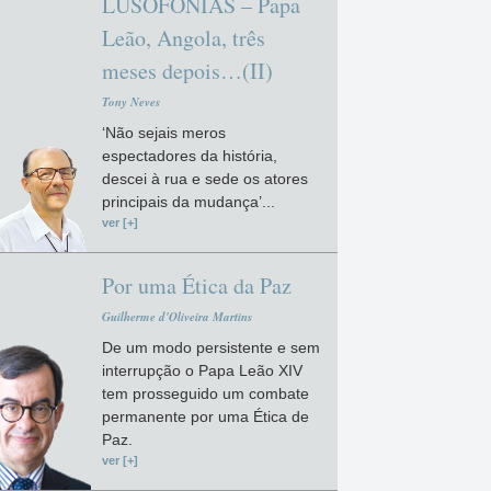
LUSOFONIAS – Papa
Leão, Angola, três
meses depois…(II)
Tony Neves
‘Não sejais meros
espectadores da história,
descei à rua e sede os atores
principais da mudança’...
ver [+]
Por uma Ética da Paz
Guilherme d'Oliveira Martins
De um modo persistente e sem
interrupção o Papa Leão XIV
tem prosseguido um combate
permanente por uma Ética de
Paz.
ver [+]