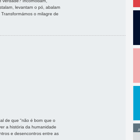
o é verdade? Incomodam,
stalam, levantam o pó, abalam
e. Transformámos o milagre de
ial de que “não é bom que o
er a história da humanidade
A
tros e desencontros entre as