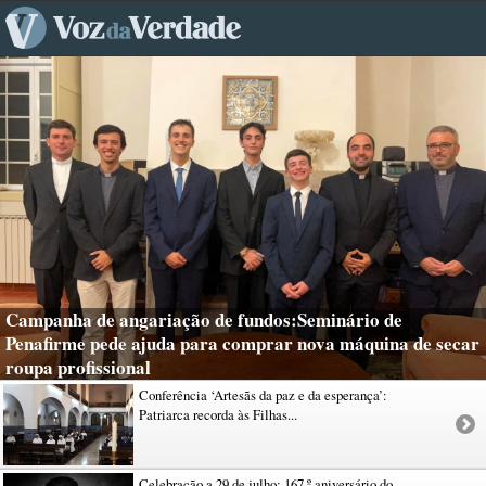
Campanha de angariação de fundos:Seminário de
Penafirme pede ajuda para comprar nova máquina de secar
roupa profissional
Conferência ‘Artesãs da paz e da esperança’:
Patriarca recorda às Filhas...
Celebração a 29 de julho: 167.º aniversário do