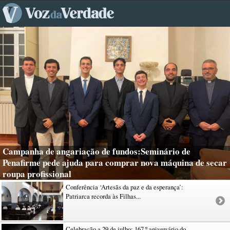
Campanha de angariação de fundos:Seminário de
Penafirme pede ajuda para comprar nova máquina de secar
roupa profissional
Conferência ‘Artesãs da paz e da esperança’:
Patriarca recorda às Filhas...
Celebração a 29 de julho: 167.º aniversário do