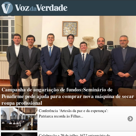
Campanha de angariação de fundos:Seminário de
Penafirme pede ajuda para comprar nova máquina de secar
roupa profissional
Conferência ‘Artesãs da paz e da esperança’:
Patriarca recorda às Filhas...
Celebração a 29 de julho: 167.º aniversário do