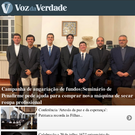
Campanha de angariação de fundos:Seminário de
Penafirme pede ajuda para comprar nova máquina de secar
roupa profissional
Conferência ‘Artesãs da paz e da esperança’:
Patriarca recorda às Filhas...
Celebração a 29 de julho: 167.º aniversário do