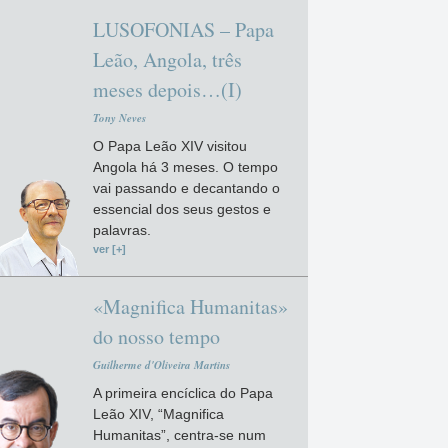
LUSOFONIAS – Papa
Leão, Angola, três
meses depois…(I)
Tony Neves
O Papa Leão XIV visitou
Angola há 3 meses. O tempo
vai passando e decantando o
essencial dos seus gestos e
palavras.
ver [+]
«Magnifica Humanitas»
do nosso tempo
Guilherme d'Oliveira Martins
A primeira encíclica do Papa
Leão XIV, “Magnifica
Humanitas”, centra-se num