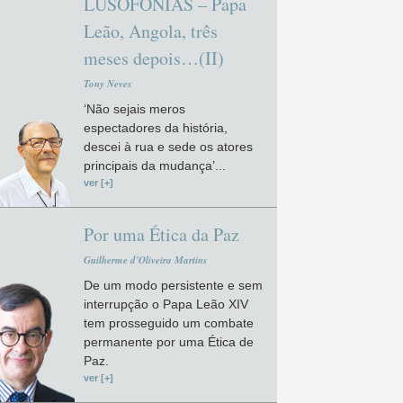
LUSOFONIAS – Papa
Leão, Angola, três
meses depois…(II)
Tony Neves
‘Não sejais meros
espectadores da história,
descei à rua e sede os atores
principais da mudança’...
ver [+]
Por uma Ética da Paz
Guilherme d'Oliveira Martins
De um modo persistente e sem
interrupção o Papa Leão XIV
tem prosseguido um combate
permanente por uma Ética de
Paz.
ver [+]