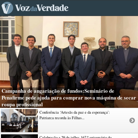
Campanha de angariação de fundos:Seminário de
Penafirme pede ajuda para comprar nova máquina de secar
roupa profissional
Conferência ‘Artesãs da paz e da esperança’:
Patriarca recorda às Filhas...
Celebração a 29 de julho: 167.º aniversário do