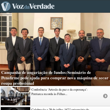
Campanha de angariação de fundos:Seminário de
Penafirme pede ajuda para comprar nova máquina de secar
roupa profissional
Conferência ‘Artesãs da paz e da esperança’:
Patriarca recorda às Filhas...
Celebração a 29 de julho: 167.º aniversário do