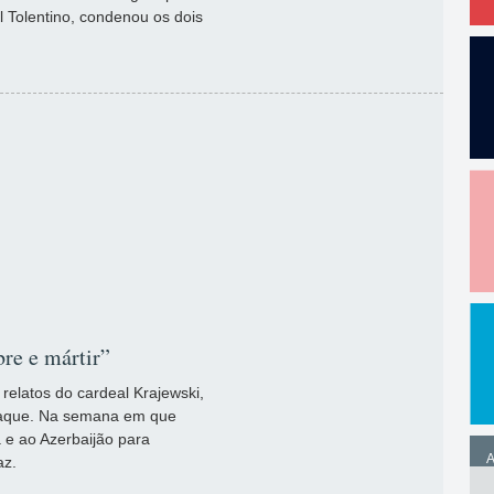
 Tolentino, condenou os dois
re e mártir”
elatos do cardeal Krajewski,
taque. Na semana em que
 e ao Azerbaijão para
A
az.