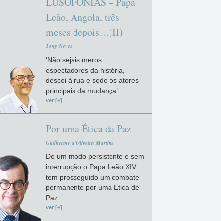
LUSOFONIAS – Papa
Leão, Angola, três
meses depois…(II)
Tony Neves
‘Não sejais meros
espectadores da história,
descei à rua e sede os atores
principais da mudança’...
ver [+]
Por uma Ética da Paz
Guilherme d'Oliveira Martins
De um modo persistente e sem
interrupção o Papa Leão XIV
tem prosseguido um combate
permanente por uma Ética de
Paz.
ver [+]