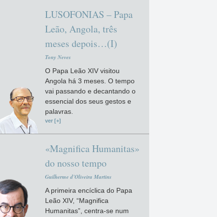
LUSOFONIAS – Papa
Leão, Angola, três
meses depois…(I)
Tony Neves
O Papa Leão XIV visitou
Angola há 3 meses. O tempo
vai passando e decantando o
essencial dos seus gestos e
palavras.
ver [+]
«Magnifica Humanitas»
do nosso tempo
Guilherme d'Oliveira Martins
A primeira encíclica do Papa
Leão XIV, “Magnifica
Humanitas”, centra-se num