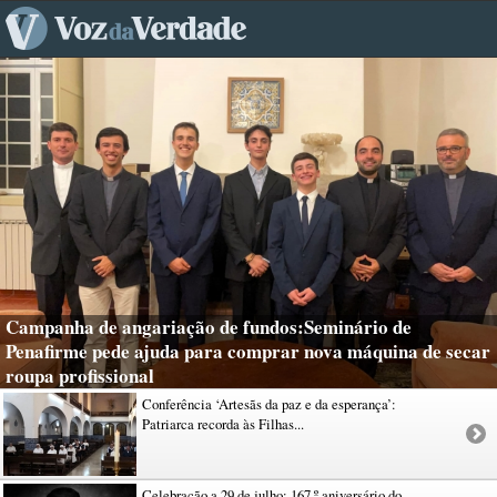
Campanha de angariação de fundos:Seminário de
Penafirme pede ajuda para comprar nova máquina de secar
roupa profissional
Conferência ‘Artesãs da paz e da esperança’:
Patriarca recorda às Filhas...
Celebração a 29 de julho: 167.º aniversário do