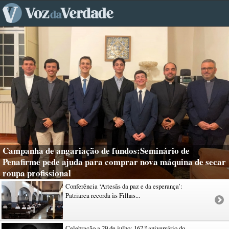
Campanha de angariação de fundos:Seminário de
Penafirme pede ajuda para comprar nova máquina de secar
roupa profissional
Conferência ‘Artesãs da paz e da esperança’:
Patriarca recorda às Filhas...
Celebração a 29 de julho: 167.º aniversário do