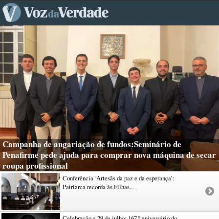
Campanha de angariação de fundos:Seminário de
Penafirme pede ajuda para comprar nova máquina de secar
roupa profissional
Conferência ‘Artesãs da paz e da esperança’:
Patriarca recorda às Filhas...
Celebração a 29 de julho: 167.º aniversário do