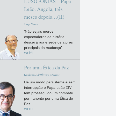
LUSOFONIAS – Papa
Leão, Angola, três
meses depois…(II)
Tony Neves
‘Não sejais meros
espectadores da história,
descei à rua e sede os atores
principais da mudança’...
ver [+]
Por uma Ética da Paz
Guilherme d'Oliveira Martins
De um modo persistente e sem
interrupção o Papa Leão XIV
tem prosseguido um combate
permanente por uma Ética de
Paz.
ver [+]