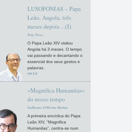
LUSOFONIAS – Papa
Leão, Angola, três
meses depois…(I)
Tony Neves
O Papa Leão XIV visitou
Angola há 3 meses. O tempo
vai passando e decantando o
essencial dos seus gestos e
palavras.
ver [+]
«Magnifica Humanitas»
do nosso tempo
Guilherme d'Oliveira Martins
A primeira encíclica do Papa
Leão XIV, “Magnifica
Humanitas”, centra-se num