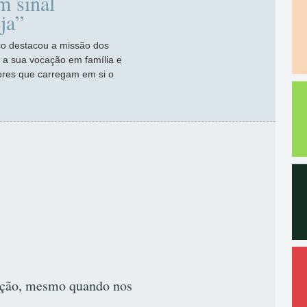
m sinal
eja”
co destacou a missão dos
m a sua vocação em família e
bres que carregam em si o
ação, mesmo quando nos