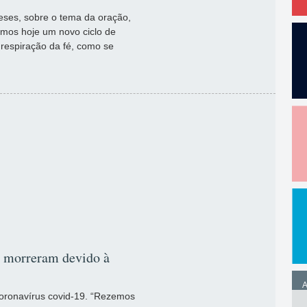
eses, sobre o tema da oração,
amos hoje um novo ciclo de
respiração da fé, como se
e morreram devido à
A
coronavírus covid-19. “Rezemos